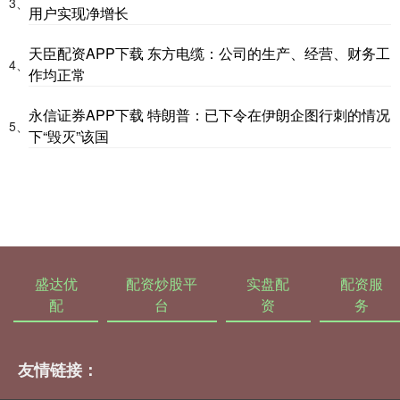
3、
用户实现净增长
天臣配资APP下载 东方电缆：公司的生产、经营、财务工
4、
作均正常
永信证券APP下载 特朗普：已下令在伊朗企图行刺的情况
5、
下“毁灭”该国
盛达优
配资炒股平
实盘配
配资服
配
台
资
务
友情链接：