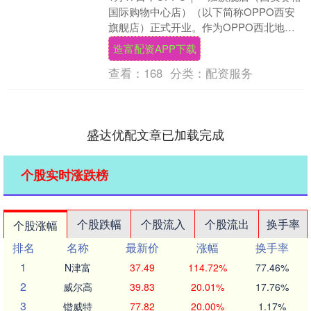
国际购物中心店）（以下简称OPPO西安
旗舰店）正式开业。作为OPPO西北地区
首家旗舰店，门店以“年轻人的城市公园”为
造富配资APP下载
定....
查看：
168
分类：
配资服务
盛达优配文章已加载完成
个股实时涨跌榜
个股跌幅
个股流入
个股流出
换手率
个股涨幅
排名
名称
最新价
涨幅
换手率
1
N津富
37.49
114.72%
77.46%
2
威尔高
39.83
20.01%
17.76%
3
锴威特
77.82
20.00%
1.17%