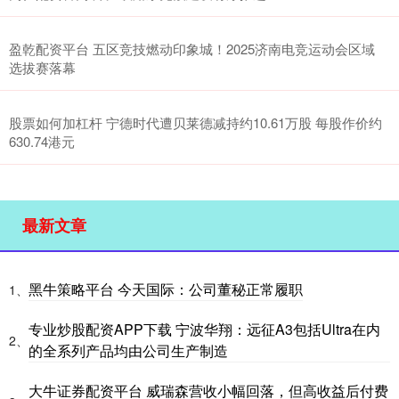
盈乾配资平台 五区竞技燃动印象城！2025济南电竞运动会区域
选拔赛落幕
股票如何加杠杆 宁德时代遭贝莱德减持约10.61万股 每股作价约
630.74港元
最新文章
黑牛策略平台 今天国际：公司董秘正常履职
1、
专业炒股配资APP下载 宁波华翔：远征A3包括Ultra在内
2、
的全系列产品均由公司生产制造
大牛证券配资平台 威瑞森营收小幅回落，但高收益后付费