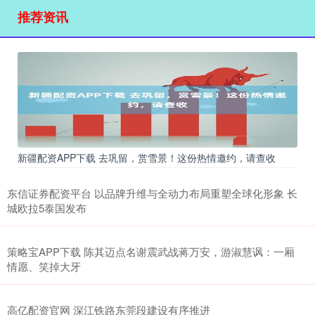
推荐资讯
新疆配资APP下载 去巩留，赏雪景！这份热情邀约，请查收
东信证券配资平台 以品牌升维与全动力布局重塑全球化形象 长
城欧拉5泰国发布
策略宝APP下载 陈其迈点名谢震武战蒋万安，游淑慧讽：一厢
情愿、笑掉大牙
高亿配资官网 深江铁路东莞段建设有序推进