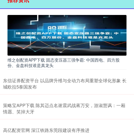
维之创配资APP下载 固态变压器三强争霸: 中国西电、四方股
份、金盘科技谁是真龙头
东信证券配资平台 以品牌升维与全动力布局重塑全球化形象 长
城欧拉5泰国发布
策略宝APP下载 陈其迈点名谢震武战蒋万安，游淑慧讽：一厢
情愿、笑掉大牙
高亿配资官网 深江铁路东莞段建设有序推进