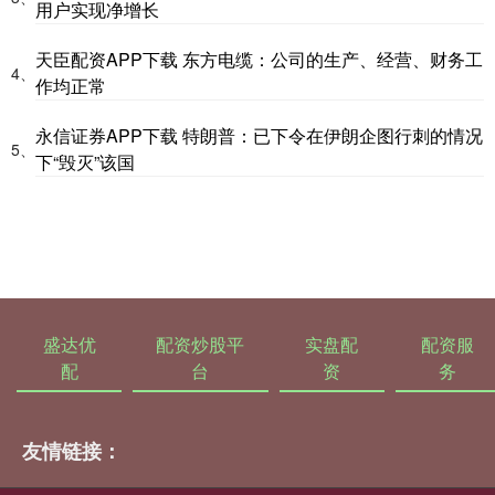
用户实现净增长
天臣配资APP下载 东方电缆：公司的生产、经营、财务工
4、
作均正常
永信证券APP下载 特朗普：已下令在伊朗企图行刺的情况
5、
下“毁灭”该国
盛达优
配资炒股平
实盘配
配资服
配
台
资
务
友情链接：