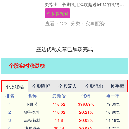
究指出，长期食用温度超过54℃的食物，
可能会悄然增加患食道癌的风险，这一警
金多多配资
示对于我国....
查看：
123
分类：
实盘配资
盛达优配文章已加载完成
个股实时涨跌榜
个股跌幅
个股流入
个股流出
换手率
个股涨幅
排名
名称
最新价
涨幅
换手率
1
N展芯
116.52
396.89%
79.39%
2
锐翔智能
110.02
20.21%
16.80%
3
志特新材
14.8
20.03%
14.18%
4
博腾股份
20.44
20.02%
14.77%