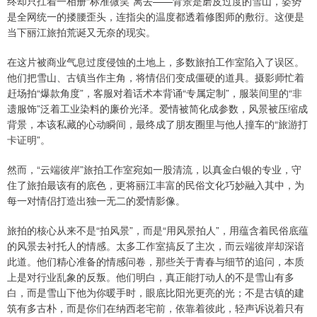
终却只扛着一相册“标准微笑”离去——背景是磨皮过度的雪山，姿势
是全网统一的搂腰歪头，连指尖的温度都透着修图师的敷衍。这便是
当下丽江旅拍荒诞又无奈的现实。
在这片被商业气息过度侵蚀的土地上，多数旅拍工作室陷入了误区。
他们把雪山、古镇当作主角，将情侣们变成僵硬的道具。摄影师忙着
赶场拍“爆款角度”，客服对着话术本背诵“专属定制”，服装间里的“非
遗服饰”泛着工业染料的廉价光泽。爱情被简化成参数，风景被压缩成
背景，本该私藏的心动瞬间，最终成了朋友圈里与他人撞车的“旅游打
卡证明”。
然而，“云端彼岸”旅拍工作室宛如一股清流，以真金白银的专业，守
住了旅拍最该有的底色，更将丽江丰富的民俗文化巧妙融入其中，为
每一对情侣打造出独一无二的爱情影像。
旅拍的核心从来不是“拍风景”，而是“用风景拍人”，用蕴含着民俗底蕴
的风景去衬托人的情感。太多工作室搞反了主次，而云端彼岸却深谙
此道。他们精心准备的情感问卷，那些关于青春与细节的追问，本质
上是对行业乱象的反叛。他们明白，真正能打动人的不是雪山有多
白，而是雪山下他为你暖手时，眼底比阳光更亮的光；不是古镇的建
筑有多古朴，而是你们在纳西老宅前，依靠着彼此，轻声诉说着只有