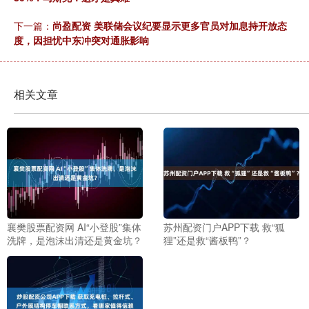
下一篇：
尚盈配资 美联储会议纪要显示更多官员对加息持开放态
度，因担忧中东冲突对通胀影响
相关文章
襄樊股票配资网 AI“小登股”集体
苏州配资门户APP下载 救“狐
洗牌，是泡沫出清还是黄金坑？
狸”还是救“酱板鸭”？