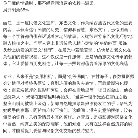
你们懂的情话时，那不经意间流露的依赖与温柔。
展开剩余65%
丽江，是一座民俗文化宝库。东巴文化，作为纳西族古代文化的重要
内容，承载着这个民族的历史、信仰和智慧。东巴文字，形似图画，
每一个字符都仿佛在诉说着古老的故事。云端彼岸将东巴文化巧妙地
融入旅拍之中。当新人穿上非遗传承人精心定制的“冬韵纳西”服饰，
头纱上绣着的东巴文“相守”，在晨光中若隐若现，仿佛是古老文化在
为他们的爱情祝福。这不仅仅是一件服饰，更是纳西族文化传承的载
体，它让爱情与历史相连，让每一张照片都蕴含着深厚的文化底蕴。
专业，从来不是“会用相机”，而是“会等瞬间”。在甘海子，多数摄影师
会让情侣对着镜头硬笑，直到冻僵的脸失去表情，再靠后期液化拯
救；而云端彼岸的摄影师阿哲，会蹲在雪地里等一场日照金山。他会
提醒新人：“光落在眼睛里时再抬头。”当第一缕阳光洒在雪山之巅，
整座山瞬间被镀上金边，新郎自然地握紧新娘冻得发红的手，哈气为
她暖手的刹那，阿哲精准按下快门。这瞬间，没有刻意的摆拍，没有
僵硬的笑容，只有爱情最本真的模样。这背后，是摄影师对民俗文化
中自然、纯真之美的深刻理解，他们知道，只有在这样自然流露的瞬
间，才能捕捉到爱情与民俗文化交融的独特魅力。