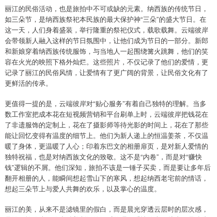
丽江的民俗活动，也是旅拍中不可或缺的元素。纳西族的传统节日，
如三朵节，是纳西族祭祀本民族的最大保护神“三朵”的盛大节日。在
这一天，人们身着盛装，举行隆重的祭祀仪式，载歌载舞。云端彼岸
会带领新人融入这样的节日氛围中，让他们成为节日的一部分。新郎
和新娘穿着纳西族传统服饰，与当地人一起围绕篝火跳舞，他们的笑
容在火光的映照下格外灿烂。这些照片，不仅记录了他们的爱情，更
记录了丽江的民俗风情，让爱情有了更广阔的背景，让民俗文化有了
更鲜活的传承。
更值得一提的是，云端彼岸对“贴心服务”有着自己独特的理解。当多
数工作室把成本花在短视频营销和平台刷单上时，云端彼岸把钱花在
了非遗服饰的定制上，花在了摄影师等待光影的时间上，花在了那些
能让回忆变得有温度的细节上。他们为新人递上的恒温姜茶，不仅温
暖了身体，更温暖了人心；印着东巴文的相册扉页，是对新人爱情的
独特祝福，也是对纳西族文化的致敬。这不是“内卷”，而是对“赚快
钱”逻辑的不屑。他们深知，旅拍不该是一锤子买卖，而是要让多年后
翻开相册的人，能瞬间想起雪山下的寒风，想起纳西老宅前的情话，
想起三朵节上与爱人共舞的欢乐，以及掌心的温度。
丽江的美，从来不是滤镜里的假白，而是晨光穿透云层时的层次感，