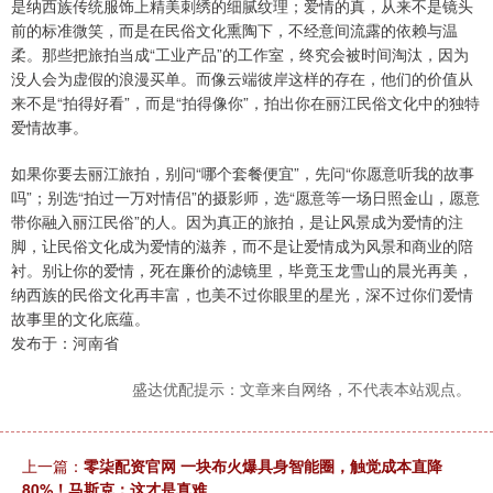
是纳西族传统服饰上精美刺绣的细腻纹理；爱情的真，从来不是镜头
前的标准微笑，而是在民俗文化熏陶下，不经意间流露的依赖与温
柔。那些把旅拍当成“工业产品”的工作室，终究会被时间淘汰，因为
没人会为虚假的浪漫买单。而像云端彼岸这样的存在，他们的价值从
来不是“拍得好看”，而是“拍得像你”，拍出你在丽江民俗文化中的独特
爱情故事。
如果你要去丽江旅拍，别问“哪个套餐便宜”，先问“你愿意听我的故事
吗”；别选“拍过一万对情侣”的摄影师，选“愿意等一场日照金山，愿意
带你融入丽江民俗”的人。因为真正的旅拍，是让风景成为爱情的注
脚，让民俗文化成为爱情的滋养，而不是让爱情成为风景和商业的陪
衬。别让你的爱情，死在廉价的滤镜里，毕竟玉龙雪山的晨光再美，
纳西族的民俗文化再丰富，也美不过你眼里的星光，深不过你们爱情
故事里的文化底蕴。
发布于：河南省
盛达优配提示：文章来自网络，不代表本站观点。
上一篇：
零柒配资官网 一块布火爆具身智能圈，触觉成本直降
80%！马斯克：这才是真难