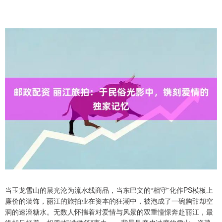
当玉龙雪山的晨光沦为流水线商品，当东巴文的“相守”化作PS模板上
廉价的装饰，丽江的旅拍业在资本的狂潮中，被泡成了一碗齁甜却空
洞的速溶糖水。无数人怀揣着对爱情与风景的双重憧憬奔赴丽江，最