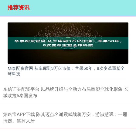
推荐资讯
华泰配资官网 从车库到3万亿市值：苹果50年，8次变革重塑全
球科技
东信证券配资平台 以品牌升维与全动力布局重塑全球化形象 长
城欧拉5泰国发布
策略宝APP下载 陈其迈点名谢震武战蒋万安，游淑慧讽：一厢
情愿、笑掉大牙