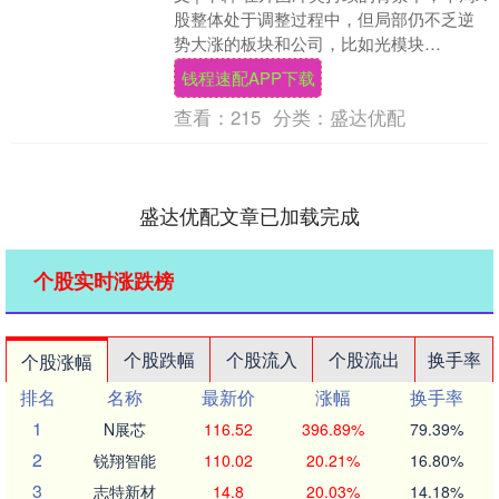
股整体处于调整过程中，但局部仍不乏逆
势大涨的板块和公司，比如光模块
（CPO）的核心公司源杰科技即在持续逆
钱程速配APP下载
势上涨后，在....
查看：
215
分类：
盛达优配
盛达优配文章已加载完成
个股实时涨跌榜
个股跌幅
个股流入
个股流出
换手率
个股涨幅
排名
名称
最新价
涨幅
换手率
1
N展芯
116.52
396.89%
79.39%
2
锐翔智能
110.02
20.21%
16.80%
3
志特新材
14.8
20.03%
14.18%