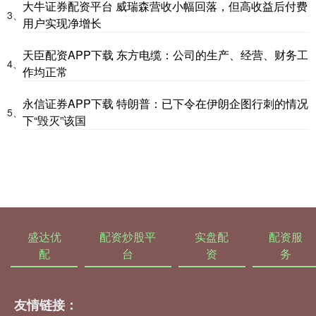
大牛证券配资平台 威瑞森营收小幅回落，但高收益后付费
3、
用户实现净增长
天臣配资APP下载 东方电缆：公司的生产、经营、财务工
4、
作均正常
永信证券APP下载 特朗普：已下令在伊朗企图行刺的情况
5、
下“毁灭”该国
盛达优
配资炒股平
实盘配
配资服
配
台
资
务
友情链接：