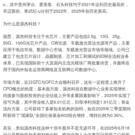
u，其中贵州茅台、爱美客、石头科技均于2021年达到历史最高价，
禾迈股份、寒武纪-u分别于2022年、2025年创历史新高。
为什么是源杰科技？
据悉，源杰科技专注于光芯片，主要产品包括2.5g、10G、25g、
50G、100G光芯片产品、CW光源、车载激光雷达光源等产品，主要
应用于电信市场、数据中心市场、车载激光雷达市场等领域。公司已
建立了包含芯片设计、晶圆制造、芯片加工和测试的IDM全流程业务
体系，已实现国际前十大及国内主流光模块厂商批量供货，并最终应
用于国内外知名运营商网络及互联网公司数据中心。
市场方面，近日GTC与OFC大会顺利召开，这在一定程度上推升了
CPO概念的热度；基本面方面，源杰科技在数据中心业务实现增长、
间接参与股权投资的企业估值上升等多重因素影响下，2025年实现了
扭亏为盈，其中营业收入是6.01亿元，归母净利润是1.91亿元；资金
流向方面，公司获得了多家知名机构的加码，如在2025年三季度期间
即获得了“国家队”全国社保基金602组合增持，增持比例为0.36%。
其实，类似源杰科技这种十倍牛股并不是无迹可寻，在2025年6月18
日公司股价尚处于相对低位时，资深业内人士边惠宗已发现了公司的