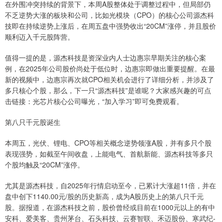
在外围冲突持续的背景下，本周A股整体处于调整过程中，但局部仍
不乏逆势大涨的板块和公司，比如光模块（CPO）的核心公司源杰科
技即在持续逆势上涨后，在周五盘中强势收出“20CM”涨停，并且股价
顺利迈入千元股阵营。
值得一提的是，源杰科技是资深业内人士边惠宗早期关注的核心案
例，在2025年公司股价尚处于低位时，边惠宗即做出重要提醒。在最
新的视频中，边惠宗再次就CPO相关机会进行了详细分析，并涉及了
多只核心个股，那么，下一只“源杰科技”是谁呢？大家感兴趣的可点
击链接：光芯片核心公司曝光，“加入学习”即可免费观看。
第八只千元股诞生
本周五，光伏、锂电、CPO等相关概念逆势领涨A股，并有多只个股
表现强势，如截至午间收盘，上能电气、首航新能、源杰科技等多只
个股均触及“20CM”涨停。
尤其是源杰科技，自2025年行情启动至今，已累计大涨超11倍，并在
盘中创下1140.00元/股的历史新高，成为A股历史上的第八只千元
股。据报道，在源杰科技之前，股价曾经或目前在1000元以上的有中
安科、爱美客、贵州茅台、石头科技、云赛智联、禾迈股份、寒武纪-