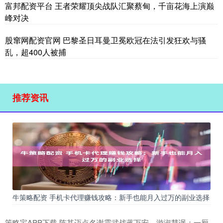
富邦配资平台 王者荣耀顶尖战队汇聚蔡甸，千亩花海上演巅
峰对决
股窜网配资官网 巴黎圣日耳曼卫冕欧冠在法引发狂欢与骚
乱，超400人被捕
推荐资讯
牛策略配资 手机卡代理赚钱攻略：新手也能月入过万的副业选择
策略宝APP下载 陈其迈点名谢震武战蒋万安，游淑慧讽：一厢