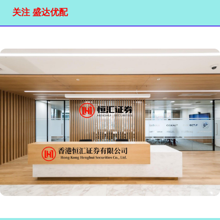
关注 盛达优配