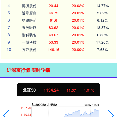
4
博腾股份
20.44
20.02%
14.77%
5
近岸蛋白
46.72
20.01%
5.62%
6
毕得医药
61.6
20.01%
6.12%
7
五洲医疗
83.62
20.01%
18.37%
8
耐科装备
49.67
20.01%
6.83%
9
一博科技
53.33
20.01%
17.26%
10
方邦股份
146.16
20.00%
7.68%
沪深京行情 实时轮播
北证50
1134.24
11.37
1.01%