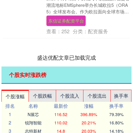
潮流地标EMSphere举办长城欧拉5（ORA
5）全球发布会。作为欧拉面向全球市场推
出的战略级产品，长城欧拉5此次....
东信证券配资平台
查看：
252
分类：
配资服务
盛达优配文章已加载完成
个股实时涨跌榜
个股跌幅
个股流入
个股流出
换手率
个股涨幅
排名
名称
最新价
涨幅
换手率
1
N展芯
116.52
396.89%
79.39%
2
锐翔智能
110.02
20.21%
16.80%
3
志特新材
14.8
20.03%
14.18%