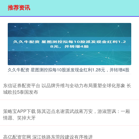
推荐资讯
久久牛配资 星图测控拟每10股派发现金红利1.28元，并转增4股
东信证券配资平台 以品牌升维与全动力布局重塑全球化形象 长
城欧拉5泰国发布
策略宝APP下载 陈其迈点名谢震武战蒋万安，游淑慧讽：一厢
情愿、笑掉大牙
高亿配资官网 深江铁路东莞段建设有序推进