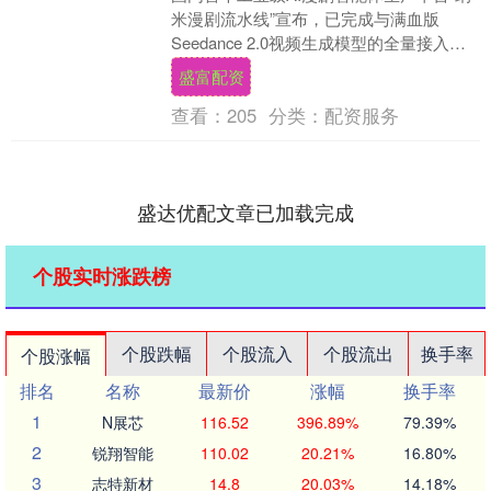
米漫剧流水线”宣布，已完成与满血版
Seedance 2.0视频生成模型的全量接入与
深度适配，将陆续落地“多参生视频模式”....
盛富配资
查看：
205
分类：
配资服务
盛达优配文章已加载完成
个股实时涨跌榜
个股跌幅
个股流入
个股流出
换手率
个股涨幅
排名
名称
最新价
涨幅
换手率
1
N展芯
116.52
396.89%
79.39%
2
锐翔智能
110.02
20.21%
16.80%
3
志特新材
14.8
20.03%
14.18%