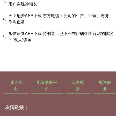
3、
用户实现净增长
天臣配资APP下载 东方电缆：公司的生产、经营、财务工
4、
作均正常
永信证券APP下载 特朗普：已下令在伊朗企图行刺的情况
5、
下“毁灭”该国
盛达优
配资炒股平
实盘配
配资服
配
台
资
务
友情链接：