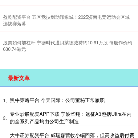
盈乾配资平台 五区竞技燃动印象城！2025济南电竞运动会区域
选拔赛落幕
股票如何加杠杆 宁德时代遭贝莱德减持约10.61万股 每股作价约
630.74港元
最新文章
黑牛策略平台 今天国际：公司董秘正常履职
1、
专业炒股配资APP下载 宁波华翔：远征A3包括Ultra在内
2、
的全系列产品均由公司生产制造
大牛证券配资平台 威瑞森营收小幅回落，但高收益后付费