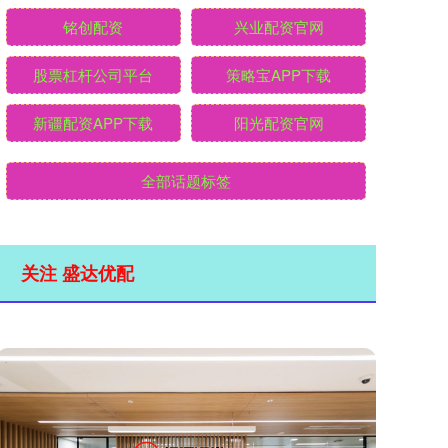
铭创配资
兴业配资官网
股票杠杆公司平台
策略宝APP下载
新疆配资APP下载
阳光配资官网
全部话题标签
关注 盛达优配