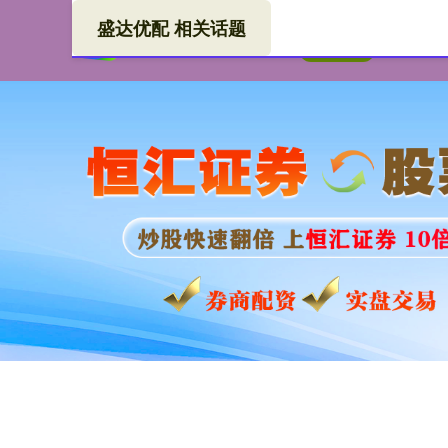
盛达优配 相关话题
盛达
首页