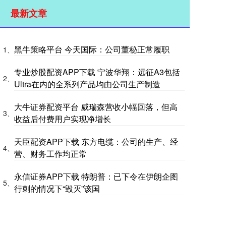
最新文章
黑牛策略平台 今天国际：公司董秘正常履职
1、
专业炒股配资APP下载 宁波华翔：远征A3包括
2、
Ultra在内的全系列产品均由公司生产制造
大牛证券配资平台 威瑞森营收小幅回落，但高
3、
收益后付费用户实现净增长
天臣配资APP下载 东方电缆：公司的生产、经
4、
营、财务工作均正常
永信证券APP下载 特朗普：已下令在伊朗企图
5、
行刺的情况下“毁灭”该国