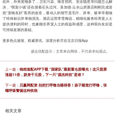
此外，外来宠物多了，卫生污染、噪音扰民、安全隐患等问题怎么解
决，“萌宠小镇”还在摸着石头过河。喜加德·云水山房酒店刚刚完成首
批“宠物友好”客房的改造，最动人的细节是毛巾、床单、被单等都做
了特殊标识并单独清洗。酒店运营李雪梅说，精细化服务给养宠人士
提供便利的同时，也兼顾非养宠人士的权益和感受，这种双向友好是
可持续发展的基础。
更多热点速报、权威资讯、深度分析尽在北京日报App
盛达优配提示：文章来自网络，不代表本站观点。
上一篇：
钱程速配APP下载 “国家队”最新重仓股曝光！这只股票
涨超11倍，跻身千元股，下一只“源杰科技”是谁？
下一篇：
贝赢网配资 别把打呼噜当睡得香！孩子睡觉打呼噜，张
嘴呼吸警惕这种疾病
相关文章