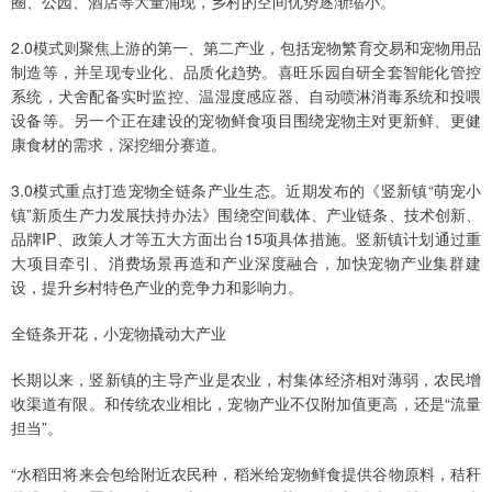
圈、公园、酒店等大量涌现，乡村的空间优势逐渐缩小。
2.0模式则聚焦上游的第一、第二产业，包括宠物繁育交易和宠物用品
制造等，并呈现专业化、品质化趋势。喜旺乐园自研全套智能化管控
系统，犬舍配备实时监控、温湿度感应器、自动喷淋消毒系统和投喂
设备等。另一个正在建设的宠物鲜食项目围绕宠物主对更新鲜、更健
康食材的需求，深挖细分赛道。
3.0模式重点打造宠物全链条产业生态。近期发布的《竖新镇“萌宠小
镇”新质生产力发展扶持办法》围绕空间载体、产业链条、技术创新、
品牌IP、政策人才等五大方面出台15项具体措施。竖新镇计划通过重
大项目牵引、消费场景再造和产业深度融合，加快宠物产业集群建
设，提升乡村特色产业的竞争力和影响力。
全链条开花，小宠物撬动大产业
长期以来，竖新镇的主导产业是农业，村集体经济相对薄弱，农民增
收渠道有限。和传统农业相比，宠物产业不仅附加值更高，还是“流量
担当”。
“水稻田将来会包给附近农民种，稻米给宠物鲜食提供谷物原料，秸秆