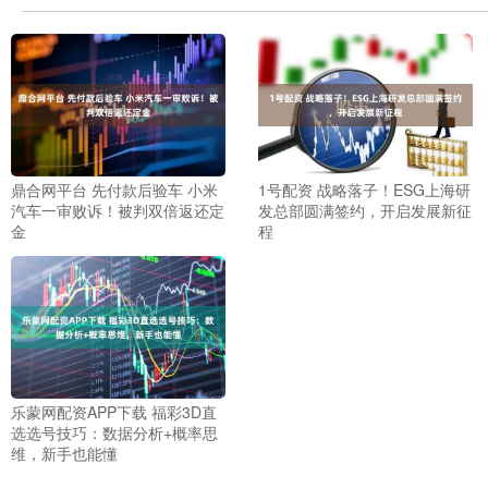
鼎合网平台 先付款后验车 小米
1号配资 战略落子！ESG上海研
汽车一审败诉！被判双倍返还定
发总部圆满签约，开启发展新征
金
程
乐蒙网配资APP下载 福彩3D直
选选号技巧：数据分析+概率思
维，新手也能懂