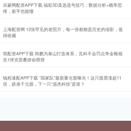
乐蒙网配资APP下载 福彩3D直选选号技巧：数据分析+概率思
维，新手也能懂
上海配资网 12张罕见的老照片，每一张都都是历史的缩影，值
得收藏
简配资APP下载 韩鹏为泰山打造体系，瓦科不会罚点争金靴领
先1球克雷桑拼命喂饼
钱程速配APP下载 “国家队”最新重仓股曝光！这只股票涨超11
倍，跻身千元股，下一只“源杰科技”是谁？