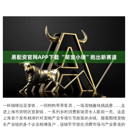
一杯猫咪拉花拿铁，一间狗狗寄养客房，一场宠物趣味挑战赛……走
进上海市崇明区竖新镇，一系列乡村消费新场景令人眼前一亮。这是
上海首个发布精准针对宠物产业专项引导政策的乡镇。随着围绕宠物
全产业链的多个企业相继落户，该镇牢牢抓住消费市场与产业赛道的