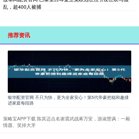
乱，超400人被捕
推荐资讯
银华配资官网 不只为快，更为全家安心！第5代帝豪把稳和趣揉
进家庭每段路
策略宝APP下载 陈其迈点名谢震武战蒋万安，游淑慧讽：一厢
情愿、笑掉大牙