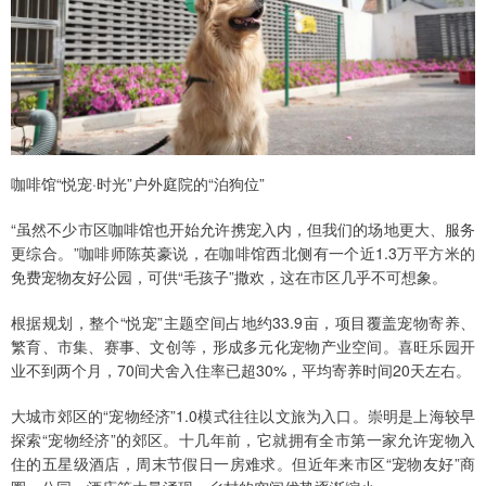
咖啡馆“悦宠·时光”户外庭院的“泊狗位”
“虽然不少市区咖啡馆也开始允许携宠入内，但我们的场地更大、服务
更综合。”咖啡师陈英豪说，在咖啡馆西北侧有一个近1.3万平方米的
免费宠物友好公园，可供“毛孩子”撒欢，这在市区几乎不可想象。
根据规划，整个“悦宠”主题空间占地约33.9亩，项目覆盖宠物寄养、
繁育、市集、赛事、文创等，形成多元化宠物产业空间。喜旺乐园开
业不到两个月，70间犬舍入住率已超30%，平均寄养时间20天左右。
大城市郊区的“宠物经济”1.0模式往往以文旅为入口。崇明是上海较早
探索“宠物经济”的郊区。十几年前，它就拥有全市第一家允许宠物入
住的五星级酒店，周末节假日一房难求。但近年来市区“宠物友好”商