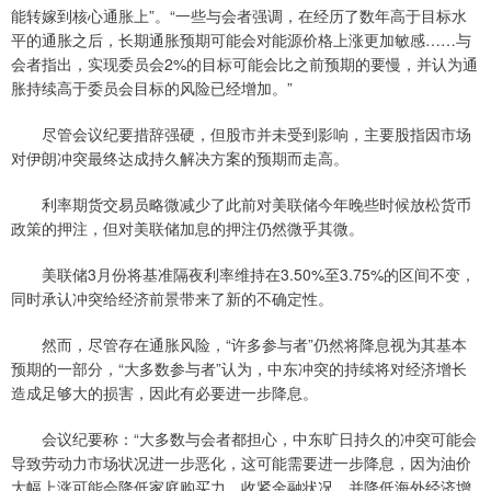
能转嫁到核心通胀上”。“一些与会者强调，在经历了数年高于目标水
平的通胀之后，长期通胀预期可能会对能源价格上涨更加敏感……与
会者指出，实现委员会2%的目标可能会比之前预期的要慢，并认为通
胀持续高于委员会目标的风险已经增加。”
尽管会议纪要措辞强硬，但股市并未受到影响，主要股指因市场
对伊朗冲突最终达成持久解决方案的预期而走高。
利率期货交易员略微减少了此前对美联储今年晚些时候放松货币
政策的押注，但对美联储加息的押注仍然微乎其微。
美联储3月份将基准隔夜利率维持在3.50%至3.75%的区间不变，
同时承认冲突给经济前景带来了新的不确定性。
然而，尽管存在通胀风险，“许多参与者”仍然将降息视为其基本
预期的一部分，“大多数参与者”认为，中东冲突的持续将对经济增长
造成足够大的损害，因此有必要进一步降息。
会议纪要称：“大多数与会者都担心，中东旷日持久的冲突可能会
导致劳动力市场状况进一步恶化，这可能需要进一步降息，因为油价
大幅上涨可能会降低家庭购买力，收紧金融状况，并降低海外经济增