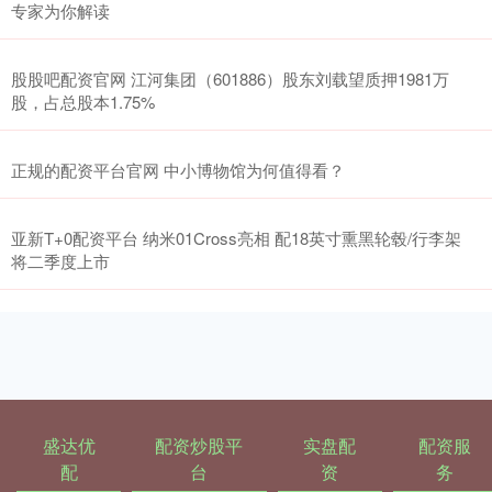
专家为你解读
股股吧配资官网 江河集团（601886）股东刘载望质押1981万
股，占总股本1.75%
正规的配资平台官网 中小博物馆为何值得看？
亚新T+0配资平台 纳米01Cross亮相 配18英寸熏黑轮毂/行李架
将二季度上市
盛达优
配资炒股平
实盘配
配资服
配
台
资
务