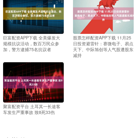
巨富配资APP下载 全美爆发大
股票怎样配资APP下载 11月25
规模抗议活动，数百万民众参
日投资避雷针：赛微电子、易点
加，警方逮捕75名抗议者
天下、中际旭创等人气股遭股东
减持
聚富配资平台 土耳其一长途客
车发生严重事故 致8死33伤