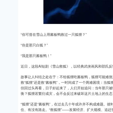
深证成指
14311.01
.68
1.02%
200.89
1
“你可曾在雪山上用酱板鸭救过一只狐狸？”
“你是那只白狐？”
“我是那只酱板鸭！”
近日，这段AI短剧《雪山救狐》，以经典武侠画风和邵氏反
故事让人纠结之处在于：不给狐狸吃酱板鸭，狐狸可能难熬
救“狐狸”还是救“酱板鸭”，一时间成了一个两难困境：当
但回过头再看，日子好起来了，人们开始追问：当年那只被
衡？狐狸若繁衍成灾，会不会反过来破坏这片土地上的生态
“狐狸”还是“酱板鸭”，在过去几十年或许并不构成难题。
住、有没有路走。“救狐狸”——发展经济、扩大规模、追