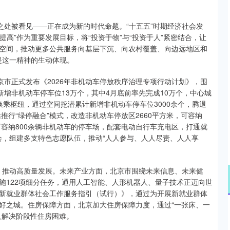
。
之处被看见——正在成为新的时代命题。“十五五”时期经济社会发
提高”作为重要发展目标，将“投资于物”与“投资于人”紧密结合，让
空间，推动更多公共服务向基层下沉、向农村覆盖、向边远地区和
正是这一精神的生动体现。
京市正式发布《2026年非机动车停放秩序治理专项行动计划》，围
新增非机动车停车位13万个，其中4月底前率先完成10万个，中心城
乘枢纽，通过空间挖潜累计新增非机动车停车位3000余个，腾退
推行“绿停融合”模式，改造非机动车停放区2660平方米，可容纳
可容纳800余辆非机动车的停车场，配套电动自行车充电区，打通就
进会，组建多支特色志愿队伍，推动“人人参与、人人尽责、人人享
慧，推动高质量发展。未来产业方面，北京市围绕未来信息、未来健
施122项细分任务，通用人工智能、人形机器人、量子技术正迈向世
新就业群体社会工作服务指引（试行）》，通过为开展新就业群体
好之城。住房保障方面，北京加大住房保障力度，通过“一张床、一
人解决阶段性住房困难。