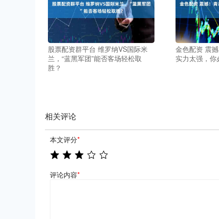
股票配资群平台 维罗纳VS国际米
金色配资 震
兰，“蓝黑军团”能否客场轻松取
实力太强，你
胜？
相关评论
本文评分
*
评论内容
*