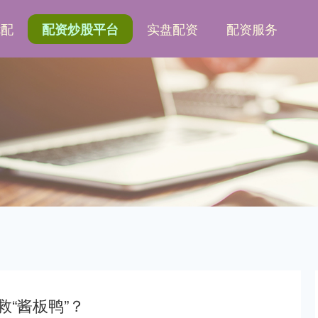
优配
实盘配资
配资服务
配资炒股平台
救“酱板鸭”？