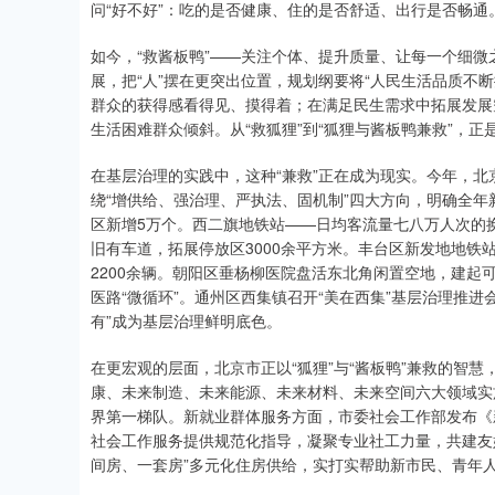
问“好不好”：吃的是否健康、住的是否舒适、出行是否畅通
如今，“救酱板鸭”——关注个体、提升质量、让每一个细微
展，把“人”摆在更突出位置，规划纲要将“人民生活品质不断
群众的获得感看得见、摸得着；在满足民生需求中拓展发展
生活困难群众倾斜。从“救狐狸”到“狐狸与酱板鸭兼救”，
在基层治理的实践中，这种“兼救”正在成为现实。今年，北
绕“增供给、强治理、严执法、固机制”四大方向，明确全年
区新增5万个。西二旗地铁站——日均客流量七八万人次的换
旧有车道，拓展停放区3000余平方米。丰台区新发地地铁站
2200余辆。朝阳区垂杨柳医院盘活东北角闲置空地，建起
医路“微循环”。通州区西集镇召开“美在西集”基层治理推
有”成为基层治理鲜明底色。
在更宏观的层面，北京市正以“狐狸”与“酱板鸭”兼救的智
康、未来制造、未来能源、未来材料、未来空间六大领域实
界第一梯队。新就业群体服务方面，市委社会工作部发布《
社会工作服务提供规范化指导，凝聚专业社工力量，共建友
间房、一套房”多元化住房供给，实打实帮助新市民、青年