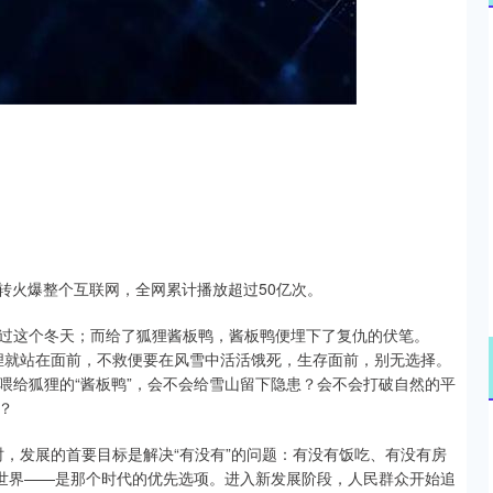
沪深300
4694.44
.42%
43.13
0.93%
转火爆整个互联网，全网累计播放超过50亿次。
过这个冬天；而给了狐狸酱板鸭，酱板鸭便埋下了复仇的伏笔。
狐狸就站在面前，不救便要在风雪中活活饿死，生存面前，别无选择。
喂给狐狸的“酱板鸭”，会不会给雪山留下隐患？会不会打破自然的平
？
彼时，发展的首要目标是解决“有没有”的问题：有没有饭吃、有没有房
赶世界——是那个时代的优先选项。进入新发展阶段，人民群众开始追