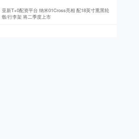
亚新T+0配资平台 纳米01Cross亮相 配18英寸熏黑轮
毂/行李架 将二季度上市