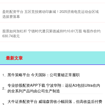
盈乾配资平台 五区竞技燃动印象城！2025济南电竞运动会区域
选拔赛落幕
股票如何加杠杆 宁德时代遭贝莱德减持约10.61万股 每股作价约
630.74港元
最新文章
黑牛策略平台 今天国际：公司董秘正常履职
1、
专业炒股配资APP下载 宁波华翔：远征A3包括Ultra在内
2、
的全系列产品均由公司生产制造
大牛证券配资平台 威瑞森营收小幅回落，但高收益后付费
3、