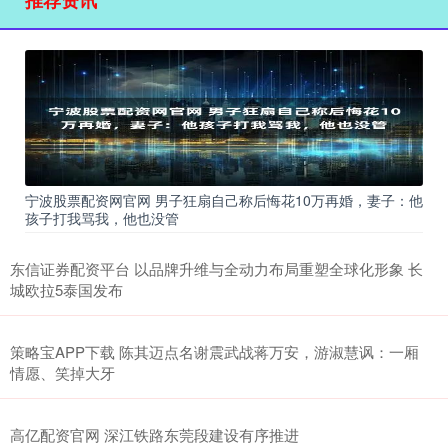
宁波股票配资网官网 男子狂扇自己称后悔花10万再婚，妻子：他
孩子打我骂我，他也没管
东信证券配资平台 以品牌升维与全动力布局重塑全球化形象 长
城欧拉5泰国发布
策略宝APP下载 陈其迈点名谢震武战蒋万安，游淑慧讽：一厢
情愿、笑掉大牙
高亿配资官网 深江铁路东莞段建设有序推进