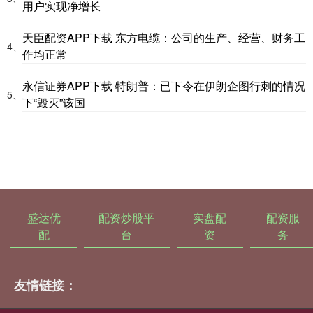
用户实现净增长
天臣配资APP下载 东方电缆：公司的生产、经营、财务工
4、
作均正常
永信证券APP下载 特朗普：已下令在伊朗企图行刺的情况
5、
下“毁灭”该国
盛达优
配资炒股平
实盘配
配资服
配
台
资
务
友情链接：