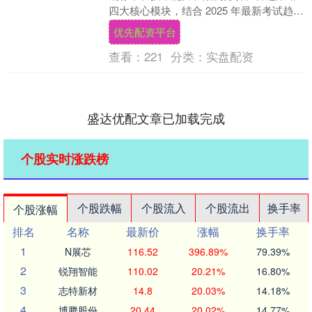
四大核心模块，结合 2025 年最新考试趋
势，以下是精准备考的关键内容： 一、必
优先配资平台
背法规与....
查看：
221
分类：
实盘配资
盛达优配文章已加载完成
个股实时涨跌榜
个股跌幅
个股流入
个股流出
换手率
个股涨幅
排名
名称
最新价
涨幅
换手率
1
N展芯
116.52
396.89%
79.39%
2
锐翔智能
110.02
20.21%
16.80%
3
志特新材
14.8
20.03%
14.18%
4
博腾股份
20.44
20.02%
14.77%