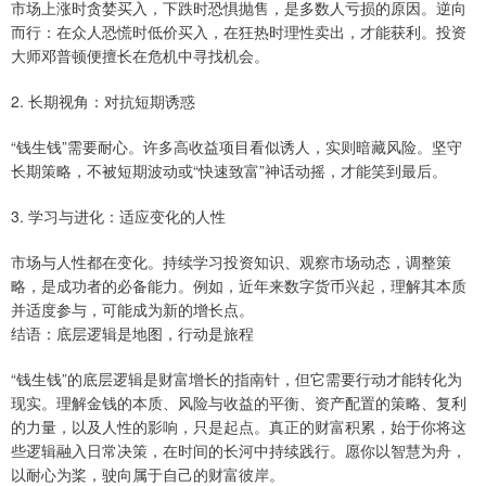
市场上涨时贪婪买入，下跌时恐惧抛售，是多数人亏损的原因。逆向
而行：在众人恐慌时低价买入，在狂热时理性卖出，才能获利。投资
大师邓普顿便擅长在危机中寻找机会。
2. 长期视角：对抗短期诱惑
“钱生钱”需要耐心。许多高收益项目看似诱人，实则暗藏风险。坚守
长期策略，不被短期波动或“快速致富”神话动摇，才能笑到最后。
3. 学习与进化：适应变化的人性
市场与人性都在变化。持续学习投资知识、观察市场动态，调整策
略，是成功者的必备能力。例如，近年来数字货币兴起，理解其本质
并适度参与，可能成为新的增长点。
结语：底层逻辑是地图，行动是旅程
“钱生钱”的底层逻辑是财富增长的指南针，但它需要行动才能转化为
现实。理解金钱的本质、风险与收益的平衡、资产配置的策略、复利
的力量，以及人性的影响，只是起点。真正的财富积累，始于你将这
些逻辑融入日常决策，在时间的长河中持续践行。愿你以智慧为舟，
以耐心为桨，驶向属于自己的财富彼岸。