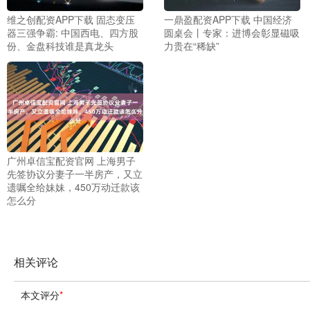
维之创配资APP下载 固态变压
一鼎盈配资APP下载 中国经济
器三强争霸: 中国西电、四方股
圆桌会丨专家：进博会彰显磁吸
份、金盘科技谁是真龙头
力贵在“稀缺”
广州卓信宝配资官网 上海男子
先签协议分妻子一半房产，又立
遗嘱全给妹妹，450万动迁款该
怎么分
相关评论
本文评分
*