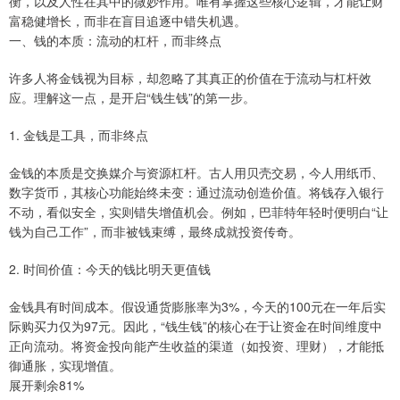
衡，以及人性在其中的微妙作用。唯有掌握这些核心逻辑，才能让财
富稳健增长，而非在盲目追逐中错失机遇。
一、钱的本质：流动的杠杆，而非终点
许多人将金钱视为目标，却忽略了其真正的价值在于流动与杠杆效
应。理解这一点，是开启“钱生钱”的第一步。
1. 金钱是工具，而非终点
金钱的本质是交换媒介与资源杠杆。古人用贝壳交易，今人用纸币、
数字货币，其核心功能始终未变：通过流动创造价值。将钱存入银行
不动，看似安全，实则错失增值机会。例如，巴菲特年轻时便明白“让
钱为自己工作”，而非被钱束缚，最终成就投资传奇。
2. 时间价值：今天的钱比明天更值钱
金钱具有时间成本。假设通货膨胀率为3%，今天的100元在一年后实
际购买力仅为97元。因此，“钱生钱”的核心在于让资金在时间维度中
正向流动。将资金投向能产生收益的渠道（如投资、理财），才能抵
御通胀，实现增值。
展开剩余81%