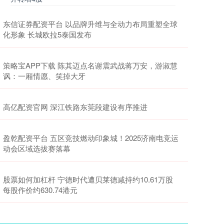
东信证券配资平台 以品牌升维与全动力布局重塑全球
化形象 长城欧拉5泰国发布
策略宝APP下载 陈其迈点名谢震武战蒋万安，游淑慧
讽：一厢情愿、笑掉大牙
高亿配资官网 深江铁路东莞段建设有序推进
盈乾配资平台 五区竞技燃动印象城！2025济南电竞运
动会区域选拔赛落幕
股票如何加杠杆 宁德时代遭贝莱德减持约10.61万股
每股作价约630.74港元