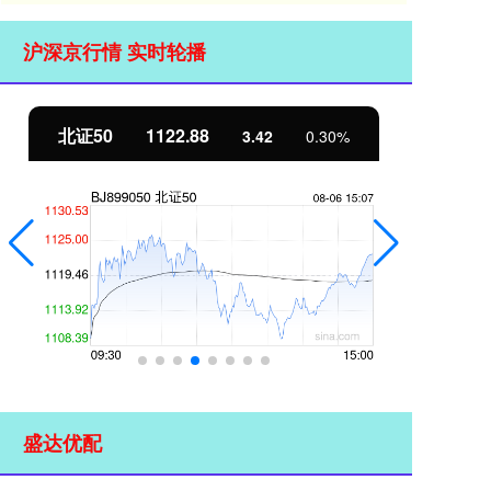
沪深京行情 实时轮播
北证50
1122.88
创
3.42
0.30%
盛达优配