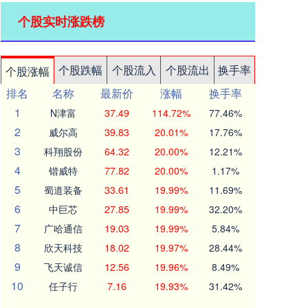
个股实时涨跌榜
个股跌幅
个股流入
个股流出
换手率
个股涨幅
排名
名称
最新价
涨幅
换手率
1
N津富
37.49
114.72%
77.46%
2
威尔高
39.83
20.01%
17.76%
3
科翔股份
64.32
20.00%
12.21%
4
锴威特
77.82
20.00%
1.17%
5
蜀道装备
33.61
19.99%
11.69%
6
中巨芯
27.85
19.99%
32.20%
7
广哈通信
19.03
19.99%
5.84%
8
欣天科技
18.02
19.97%
28.44%
9
飞天诚信
12.56
19.96%
8.49%
10
任子行
7.16
19.93%
31.42%