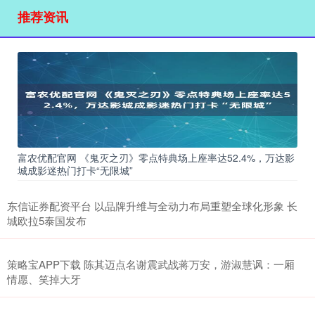
推荐资讯
富农优配官网 《鬼灭之刃》零点特典场上座率达52.4%，万达影
城成影迷热门打卡“无限城”
东信证券配资平台 以品牌升维与全动力布局重塑全球化形象 长
城欧拉5泰国发布
策略宝APP下载 陈其迈点名谢震武战蒋万安，游淑慧讽：一厢
情愿、笑掉大牙