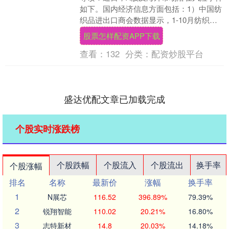
如下。国内经济信息方面包括：1）中国纺
织品进出口商会数据显示，1-10月纺织服
装累计出口2439.5亿美元，下降1.6%；....
股票怎样配资APP下载
查看：
132
分类：
配资炒股平台
盛达优配文章已加载完成
个股实时涨跌榜
个股跌幅
个股流入
个股流出
换手率
个股涨幅
排名
名称
最新价
涨幅
换手率
1
N展芯
116.52
396.89%
79.39%
2
锐翔智能
110.02
20.21%
16.80%
3
志特新材
14.8
20.03%
14.18%