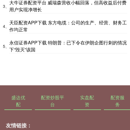
大牛证券配资平台 威瑞森营收小幅回落，但高收益后付费
3、
用户实现净增长
天臣配资APP下载 东方电缆：公司的生产、经营、财务工
4、
作均正常
永信证券APP下载 特朗普：已下令在伊朗企图行刺的情况
5、
下“毁灭”该国
盛达优
配资炒股平
实盘配
配资服
配
台
资
务
友情链接：