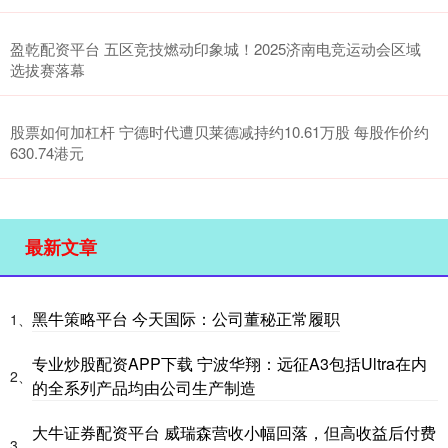
盈乾配资平台 五区竞技燃动印象城！2025济南电竞运动会区域
选拔赛落幕
股票如何加杠杆 宁德时代遭贝莱德减持约10.61万股 每股作价约
630.74港元
最新文章
黑牛策略平台 今天国际：公司董秘正常履职
1、
专业炒股配资APP下载 宁波华翔：远征A3包括Ultra在内
2、
的全系列产品均由公司生产制造
大牛证券配资平台 威瑞森营收小幅回落，但高收益后付费
3、