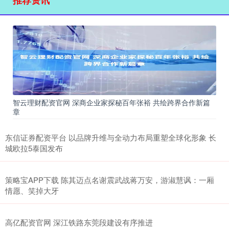
智云理财配资官网 深商企业家探秘百年张裕 共绘跨界合作新篇
章
东信证券配资平台 以品牌升维与全动力布局重塑全球化形象 长
城欧拉5泰国发布
策略宝APP下载 陈其迈点名谢震武战蒋万安，游淑慧讽：一厢
情愿、笑掉大牙
高亿配资官网 深江铁路东莞段建设有序推进