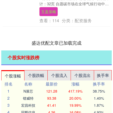
计：32页 自愿碳市场在全球气候行动中的
作用与发展展望 自愿碳市场（VCM）作为
互盈策略
全....
查看：
114
分类：
配资服务
盛达优配文章已加载完成
个股实时涨跌榜
个股跌幅
个股流入
个股流出
换手率
个股涨幅
排名
名称
最新价
涨幅
换手率
1
N展芯
121.28
417.19%
38.75%
2
锴威特
93.38
20.00%
1.40%
3
宏昌科技
41.41
19.99%
1.87%
4
同辉信息
4.26
16.08%
4.92%