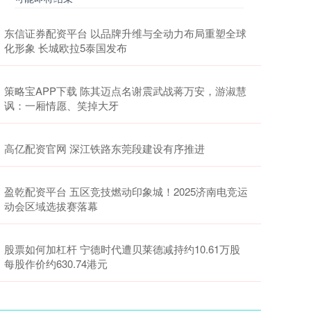
东信证券配资平台 以品牌升维与全动力布局重塑全球
化形象 长城欧拉5泰国发布
策略宝APP下载 陈其迈点名谢震武战蒋万安，游淑慧
讽：一厢情愿、笑掉大牙
高亿配资官网 深江铁路东莞段建设有序推进
盈乾配资平台 五区竞技燃动印象城！2025济南电竞运
动会区域选拔赛落幕
股票如何加杠杆 宁德时代遭贝莱德减持约10.61万股
每股作价约630.74港元