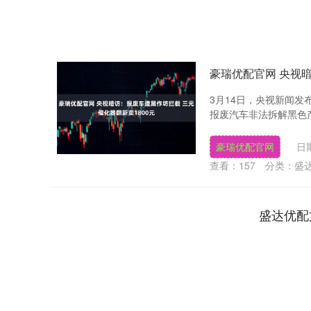
豪瑞优配官网 央视暗
3月14日，央视新闻发
报废汽车非法拆解黑色产
豪瑞优配官网
日期
查看：
157
分类：
盛
盛达优配