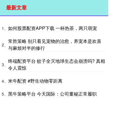
最新文章
如何股票配资APP下载 一杯热茶，两只萌宠
1、
常胜策略 别只看见宠物的治愈，养宠本是欢喜
2、
与麻烦对半的修行
终端配资平台 蚊子全灭地球生态会崩溃吗? 真相
3、
令人震惊
米牛配资 #野生动物零距离
4、
黑牛策略平台 今天国际：公司董秘正常履职
5、