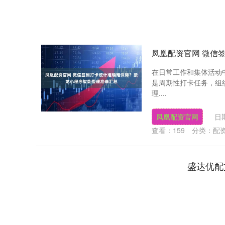
凤凰配资官网 微信
在日常工作和集体活动
是周期性打卡任务，组
理....
凤凰配资官网
日期
查看：
159
分类：
配
盛达优配