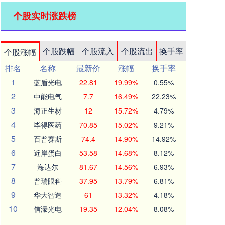
个股实时涨跌榜
个股跌幅
个股流入
个股流出
换手率
个股涨幅
排名
名称
最新价
涨幅
换手率
1
蓝盾光电
22.81
19.99%
0.55%
2
中能电气
7.7
16.49%
22.23%
3
海正生材
12
15.72%
4.79%
4
毕得医药
70.85
15.02%
9.21%
5
百普赛斯
74.4
14.90%
14.92%
6
近岸蛋白
53.58
14.68%
8.12%
7
海达尔
81.67
14.56%
6.93%
8
普瑞眼科
37.95
13.79%
6.81%
9
华大智造
61
13.32%
4.18%
10
信濠光电
19.35
12.04%
8.08%