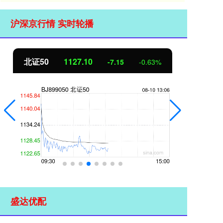
沪深京行情 实时轮播
北证50
1127.10
创
-7.15
-0.63%
盛达优配