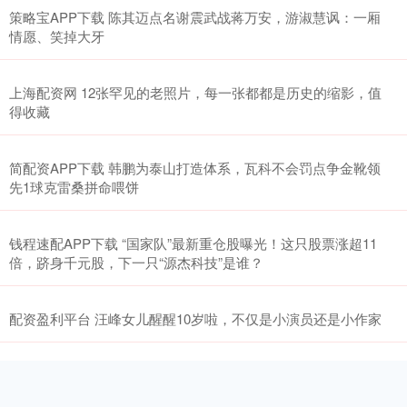
策略宝APP下载 陈其迈点名谢震武战蒋万安，游淑慧讽：一厢
情愿、笑掉大牙
上海配资网 12张罕见的老照片，每一张都都是历史的缩影，值
得收藏
简配资APP下载 韩鹏为泰山打造体系，瓦科不会罚点争金靴领
先1球克雷桑拼命喂饼
钱程速配APP下载 “国家队”最新重仓股曝光！这只股票涨超11
倍，跻身千元股，下一只“源杰科技”是谁？
配资盈利平台 汪峰女儿醒醒10岁啦，不仅是小演员还是小作家