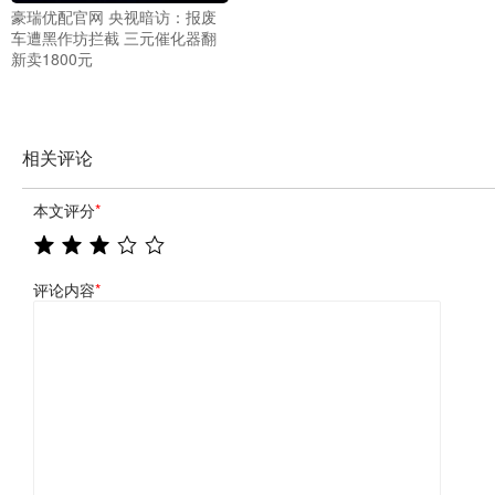
豪瑞优配官网 央视暗访：报废
车遭黑作坊拦截 三元催化器翻
新卖1800元
相关评论
本文评分
*
评论内容
*