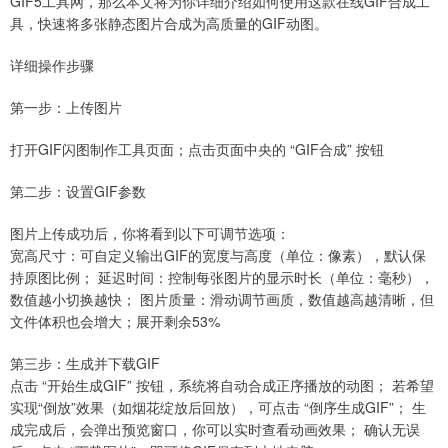
GIF5工具网，那么本文将为你详细介绍如何使用这款在线GIF合成工
具，快速将多张静态图片合成为高质量的GIF动图。
详细操作步骤
第一步：上传图片
打开GIF闪图制作工具页面；点击页面中央的 “GIF合成” 按钮
第二步：设置GIF参数
图片上传成功后，你将看到以下可调节选项：
宽高尺寸：可自定义输出GIF的宽度与高度（单位：像素），默认保
持原图比例； 延迟时间：控制每张图片的显示时长（单位：毫秒），
数值越小切换越快； 图片质量：滑动调节画质，数值越高越清晰，但
文件体积也会增大；展开剩余53%
第三步：生成并下载GIF
点击 “开始生成GIF” 按钮，系统将自动合成正序播放的动图； 若希望
实现“倒放”效果（如烟花绽放后回放），可点击 “倒序生成GIF”； 生
成完成后，会弹出预览窗口，你可以实时查看动画效果； 确认无误