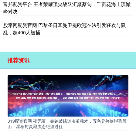
富邦配资平台 王者荣耀顶尖战队汇聚蔡甸，千亩花海上演巅
峰对决
股窜网配资官网 巴黎圣日耳曼卫冕欧冠在法引发狂欢与骚
乱，超400人被捕
推荐资讯
319配资官网 夜无疆：秦铭破蝶道虫茧秘术，五色异兽修脚丢颜
面，星棺封灵藏虫态绝望过往