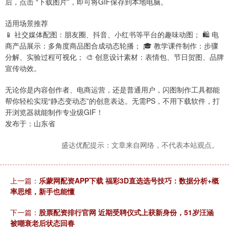
后，点击 “下载图片”，即可将GIF保存到本地电脑。
适用场景推荐
📱 社交媒体配图：朋友圈、抖音、小红书等平台的趣味动图； 🛍️ 电
商产品展示：多角度商品图合成动态轮播； 🎓 教学课件制作：步骤
分解、实验过程可视化； 🎨 创意设计素材：表情包、节日贺图、品牌
宣传动效。
无论你是内容创作者、电商运营，还是普通用户，闪图制作工具都能
帮你轻松实现“静态变动态”的创意表达。无需PS，不用下载软件，打
开浏览器就能制作专业级GIF！
发布于：山东省
盛达优配提示：文章来自网络，不代表本站观点。
上一篇：
乐蒙网配资APP下载 福彩3D直选选号技巧：数据分析+概
率思维，新手也能懂
下一篇：
股票配资排行官网 近期受聘仪式上获新身份，51岁汪涵
被嘲衰老后状态回春