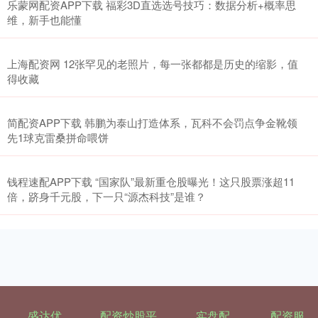
乐蒙网配资APP下载 福彩3D直选选号技巧：数据分析+概率思
维，新手也能懂
上海配资网 12张罕见的老照片，每一张都都是历史的缩影，值
得收藏
简配资APP下载 韩鹏为泰山打造体系，瓦科不会罚点争金靴领
先1球克雷桑拼命喂饼
钱程速配APP下载 “国家队”最新重仓股曝光！这只股票涨超11
倍，跻身千元股，下一只“源杰科技”是谁？
盛达优
配资炒股平
实盘配
配资服