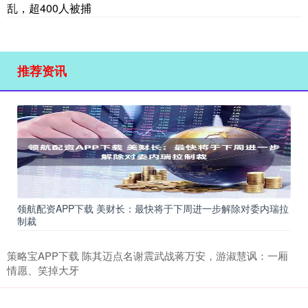
乱，超400人被捕
推荐资讯
领航配资APP下载 美财长：最快将于下周进一步解除对委内瑞拉
制裁
策略宝APP下载 陈其迈点名谢震武战蒋万安，游淑慧讽：一厢
情愿、笑掉大牙