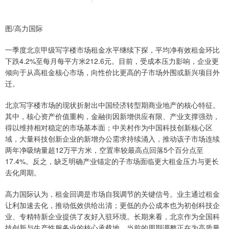
图/高力国际
一季度北京甲级写字楼市场租金水平继续下探，平均净有效租金环比
下跌4.2%至每月每平方米212.6元。目前，受成本压力影响，企业更
倾向于从高租金核心市场，向性价比更高的子市场外围或新兴项目外
迁。
北京写字楼市场的现状折射出中国经济转型期商业地产的核心特征。
其中，核心资产价值重构，金融街因新增供应有限、产业支撑强劲，
得以维持相对稳定的市场基本面；中关村作为中国科技创新核心区
域，大量科技创新企业的新增办公需求持续涌入，推动该子市场连续
两年净吸纳量超12万平方米，空置率较最高点回落5个百分点至
17.4%。反之，缺乏明确产业锚定的子市场面临更大租金压力与更长
去化周期。
高力国际认为，租金回调是市场自我调节的关键信号。业主通过租金
让利加速去化，推动低效供给出清；更低的办公成本也为初创科技企
业、专精特新企业提供了友好入驻环境。长期来看，北京作为全国科
技创新与生产性服务业的核心承载地，当前的周期调整正在为高质量