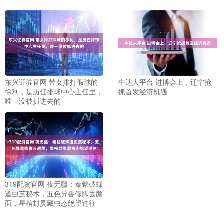
东兴证券官网 带女排打假球的
牛达人平台 进博会上，辽宁抢
徐利，是历任排球中心主任里，
抓首发经济机遇
唯一没被抓进去的
319配资官网 夜无疆：秦铭破蝶
道虫茧秘术，五色异兽修脚丢颜
面，星棺封灵藏虫态绝望过往