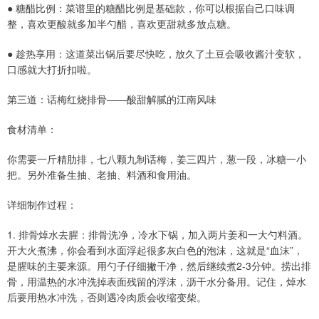
● 糖醋比例：菜谱里的糖醋比例是基础款，你可以根据自己口味调
整，喜欢更酸就多加半勺醋，喜欢更甜就多放点糖。
● 趁热享用：这道菜出锅后要尽快吃，放久了土豆会吸收酱汁变软，
口感就大打折扣啦。
第三道：话梅红烧排骨——酸甜解腻的江南风味
食材清单：
你需要一斤精肋排，七八颗九制话梅，姜三四片，葱一段，冰糖一小
把。另外准备生抽、老抽、料酒和食用油。
详细制作过程：
1. 排骨焯水去腥：排骨洗净，冷水下锅，加入两片姜和一大勺料酒。
开大火煮沸，你会看到水面浮起很多灰白色的泡沫，这就是“血沫”，
是腥味的主要来源。用勺子仔细撇干净，然后继续煮2-3分钟。捞出排
骨，用温热的水冲洗掉表面残留的浮沫，沥干水分备用。记住，焯水
后要用热水冲洗，否则遇冷肉质会收缩变柴。