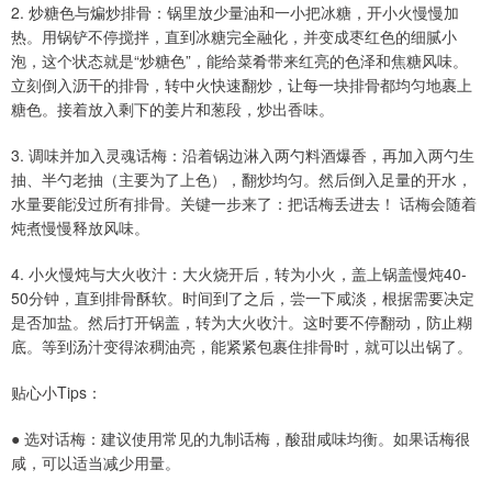
2. 炒糖色与煸炒排骨：锅里放少量油和一小把冰糖，开小火慢慢加
热。用锅铲不停搅拌，直到冰糖完全融化，并变成枣红色的细腻小
泡，这个状态就是“炒糖色”，能给菜肴带来红亮的色泽和焦糖风味。
立刻倒入沥干的排骨，转中火快速翻炒，让每一块排骨都均匀地裹上
糖色。接着放入剩下的姜片和葱段，炒出香味。
3. 调味并加入灵魂话梅：沿着锅边淋入两勺料酒爆香，再加入两勺生
抽、半勺老抽（主要为了上色），翻炒均匀。然后倒入足量的开水，
水量要能没过所有排骨。关键一步来了：把话梅丢进去！ 话梅会随着
炖煮慢慢释放风味。
4. 小火慢炖与大火收汁：大火烧开后，转为小火，盖上锅盖慢炖40-
50分钟，直到排骨酥软。时间到了之后，尝一下咸淡，根据需要决定
是否加盐。然后打开锅盖，转为大火收汁。这时要不停翻动，防止糊
底。等到汤汁变得浓稠油亮，能紧紧包裹住排骨时，就可以出锅了。
贴心小Tips：
● 选对话梅：建议使用常见的九制话梅，酸甜咸味均衡。如果话梅很
咸，可以适当减少用量。