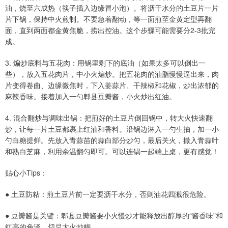
油，烧至六成热（筷子插入边缘冒小泡）。将沥干水分的土豆片一片
片下锅，保持中火煎制。不要急着翻动，等一面煎至金黄定型再翻
面，直到两面都金黄焦脆，捞出控油。这个步骤可能需要分2-3批完
成。
3. 煸炒底料与五花肉：用锅里剩下的底油（如果太多可以倒出一
些），放入五花肉片，中小火煸炒。把五花肉的油脂慢慢逼出来，肉
片变得卷曲、边缘微焦时，下入姜蒜片、干辣椒和花椒，炒出浓郁的
麻辣香味。接着加入一勺郫县豆瓣酱，小火炒出红油。
4. 混合翻炒与调味出锅：把煎好的土豆片倒回锅中，转大火快速翻
炒，让每一片土豆都裹上红油和香料。沿锅边淋入一勺生抽，加一小
勺白糖提鲜。先放入青蒜苗的蒜白部分炒匀，最后关火，撒入青蒜叶
和熟白芝麻，利用余温翻匀即可。可以连锅一起端上桌，更有感觉！
贴心小Tips：
● 土豆防粘：煎土豆片前一定要沥干水分，否则油花四溅很危险。
● 豆瓣酱是关键：郫县豆瓣酱要小火慢炒才能释放出醇厚的“酱香味”和
红亮的色泽，切忌大火炒糊。