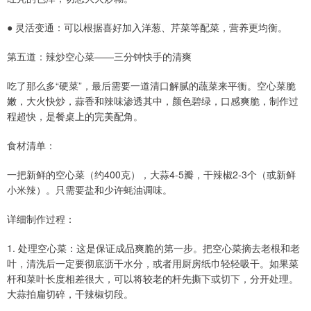
● 灵活变通：可以根据喜好加入洋葱、芹菜等配菜，营养更均衡。
第五道：辣炒空心菜——三分钟快手的清爽
吃了那么多“硬菜”，最后需要一道清口解腻的蔬菜来平衡。空心菜脆
嫩，大火快炒，蒜香和辣味渗透其中，颜色碧绿，口感爽脆，制作过
程超快，是餐桌上的完美配角。
食材清单：
一把新鲜的空心菜（约400克），大蒜4-5瓣，干辣椒2-3个（或新鲜
小米辣）。只需要盐和少许蚝油调味。
详细制作过程：
1. 处理空心菜：这是保证成品爽脆的第一步。把空心菜摘去老根和老
叶，清洗后一定要彻底沥干水分，或者用厨房纸巾轻轻吸干。如果菜
杆和菜叶长度相差很大，可以将较老的杆先撕下或切下，分开处理。
大蒜拍扁切碎，干辣椒切段。