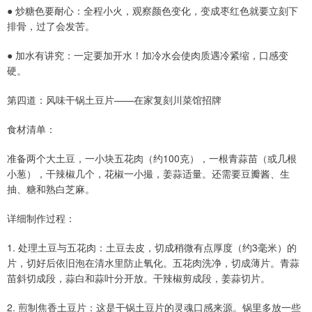
● 炒糖色要耐心：全程小火，观察颜色变化，变成枣红色就要立刻下
排骨，过了会发苦。
● 加水有讲究：一定要加开水！加冷水会使肉质遇冷紧缩，口感变
硬。
第四道：风味干锅土豆片——在家复刻川菜馆招牌
食材清单：
准备两个大土豆，一小块五花肉（约100克），一根青蒜苗（或几根
小葱），干辣椒几个，花椒一小撮，姜蒜适量。还需要豆瓣酱、生
抽、糖和熟白芝麻。
详细制作过程：
1. 处理土豆与五花肉：土豆去皮，切成稍微有点厚度（约3毫米）的
片，切好后依旧泡在清水里防止氧化。五花肉洗净，切成薄片。青蒜
苗斜切成段，蒜白和蒜叶分开放。干辣椒剪成段，姜蒜切片。
2. 煎制焦香土豆片：这是干锅土豆片的灵魂口感来源。锅里多放一些