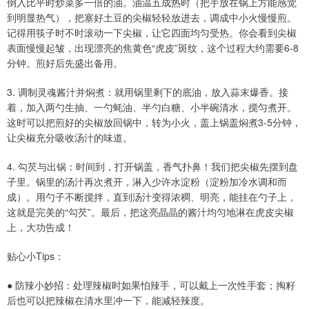
倒入比平时炒菜多一倍的油。油温五成热时（把手放在锅上方能感觉
到明显热气），把塞好土豆的尖椒轻轻放进去，调成中小火慢慢煎。
记得用筷子时不时滚动一下尖椒，让它四面均匀受热。你会看到尖椒
表面慢慢起皱，出现漂亮的焦黄色“虎皮”斑纹，这个过程大约需要6-8
分钟。煎好后先盛出备用。
3. 调制灵魂酱汁并焖煮：就用锅里剩下的底油，放入蒜末爆香。接
着，加入两勺生抽、一勺蚝油、半勺白糖、小半碗清水，搅匀煮开。
这时可以把煎好的尖椒放回锅中，转为小火，盖上锅盖焖煮3-5分钟，
让尖椒充分吸收汤汁的味道。
4. 勾芡与出锅：时间到，打开锅盖，香气扑鼻！我们把尖椒先摆到盘
子里。锅里的汤汁再次煮开，淋入少许水淀粉（淀粉加冷水调和而
成）。用勺子不断搅拌，直到汤汁变得浓稠、明亮，能挂在勺子上，
这就是完美的“勾芡”。最后，把这亮晶晶的酱汁均匀地淋在虎皮尖椒
上，大功告成！
贴心小Tips：
● 防辣小妙招：处理辣椒时如果怕辣手，可以戴上一次性手套；掏籽
后也可以把辣椒在清水里冲一下，能减轻辣度。