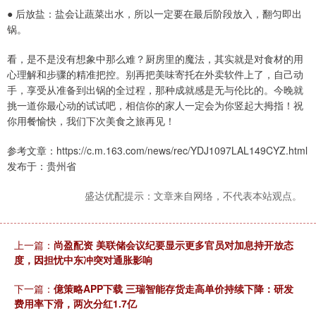
● 后放盐：盐会让蔬菜出水，所以一定要在最后阶段放入，翻匀即出
锅。
看，是不是没有想象中那么难？厨房里的魔法，其实就是对食材的用
心理解和步骤的精准把控。别再把美味寄托在外卖软件上了，自己动
手，享受从准备到出锅的全过程，那种成就感是无与伦比的。今晚就
挑一道你最心动的试试吧，相信你的家人一定会为你竖起大拇指！祝
你用餐愉快，我们下次美食之旅再见！
参考文章：https://c.m.163.com/news/rec/YDJ1097LAL149CYZ.html
发布于：贵州省
盛达优配提示：文章来自网络，不代表本站观点。
上一篇：
尚盈配资 美联储会议纪要显示更多官员对加息持开放态
度，因担忧中东冲突对通胀影响
下一篇：
億策略APP下载 三瑞智能存货走高单价持续下降：研发
费用率下滑，两次分红1.7亿