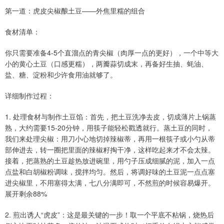
第一道：虎皮尖椒酿土豆——外焦里糯的组合
食材清单：
你只需要准备4-5个直溜点的青尖椒（肉厚一点的更好），一个中等大
小的黄心土豆（口感更糯），两瓣蒜切成末，再备好生抽、蚝油、
盐、糖、淀粉和少许食用油就够了。
详细制作过程：
1. 处理食材与制作土豆馅：首先，把土豆洗净去皮，切成薄片上锅蒸
熟，大约需要15-20分钟，用筷子能轻松戳透就行。蒸土豆的同时，
我们来处理尖椒：用刀小心地切掉辣椒蒂，再用一根筷子或小勺从蒂
部伸进去，转一圈把里面的辣椒籽掏干净，这样吃起来才不会太辣。
接着，把蒸熟的土豆趁热放进碗里，用勺子压成细腻的泥，加入一点
点盐和白胡椒粉调味，搅拌均匀。然后，将调好味的土豆泥一点点塞
进尖椒里，不用塞得太满，七八分满即可，不然煎的时候容易爆开。
展开剩余88%
2. 煎出诱人“虎皮”：这是最关键的一步！取一个平底不粘锅，烧热后