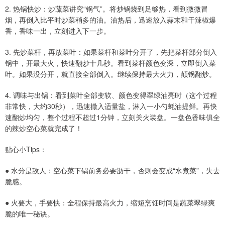
2. 热锅快炒：炒蔬菜讲究“锅气”。将炒锅烧到足够热，看到微微冒
烟，再倒入比平时炒菜稍多的油。油热后，迅速放入蒜末和干辣椒爆
香，香味一出，立刻进入下一步。
3. 先炒菜杆，再放菜叶：如果菜杆和菜叶分开了，先把菜杆部分倒入
锅中，开最大火，快速翻炒十几秒。看到菜杆颜色变深，立即倒入菜
叶。如果没分开，就直接全部倒入。继续保持最大火力，颠锅翻炒。
4. 调味与出锅：看到菜叶全部变软、颜色变得翠绿油亮时（这个过程
非常快，大约30秒），迅速撒入适量盐，淋入一小勺蚝油提鲜。再快
速翻炒均匀，整个过程不超过1分钟，立刻关火装盘。一盘色香味俱全
的辣炒空心菜就完成了！
贴心小Tips：
● 水分是敌人：空心菜下锅前务必要沥干，否则会变成“水煮菜”，失去
脆感。
● 火要大，手要快：全程保持最高火力，缩短烹饪时间是蔬菜翠绿爽
脆的唯一秘诀。