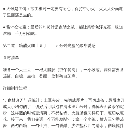
● 火候是关键：煎尖椒时一定要有耐心，保持中小火，火太大外面糊
了里面还是生的。
● 酱汁变法宝：最后的勾芡汁是点睛之笔，能让菜肴色泽光亮、味道
浓郁，千万别省略。
第二道：糖醋火腿土豆丁——五分钟光盘的酸甜诱惑
食材清单：
准备一个大土豆，一根火腿肠（或午餐肉），一小段葱。调料需要番
茄酱、白糖、生抽、香醋、盐和熟白芝麻。
详细制作过程：
1. 食材改刀与调碗汁：土豆去皮，先切成厚片，再切成条，最后改刀
成大小均匀的丁。切好后可以泡在清水里几分钟，洗掉表面多余的淀
粉，这样煎的时候更清爽，不易粘锅。火腿肠也同样切丁。葱切成葱
花。接下来，我们先调一个万能糖醋汁：拿一个小碗，放入三勺番茄
酱、两勺白糖、一勺生抽、一勺香醋、少许盐和四勺清水，彻底搅拌