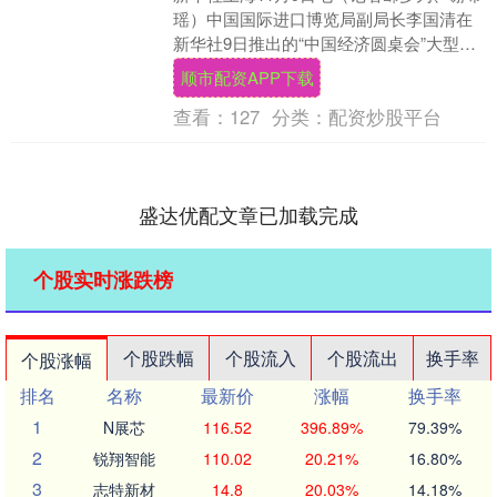
瑶）中国国际进口博览局副局长李国清在
新华社9日推出的“中国经济圆桌会”大型全
媒体访谈节目中表示，八年来，进博会持
顺市配资APP下载
续释放“....
查看：
127
分类：
配资炒股平台
盛达优配文章已加载完成
个股实时涨跌榜
个股跌幅
个股流入
个股流出
换手率
个股涨幅
排名
名称
最新价
涨幅
换手率
1
N展芯
116.52
396.89%
79.39%
2
锐翔智能
110.02
20.21%
16.80%
3
志特新材
14.8
20.03%
14.18%