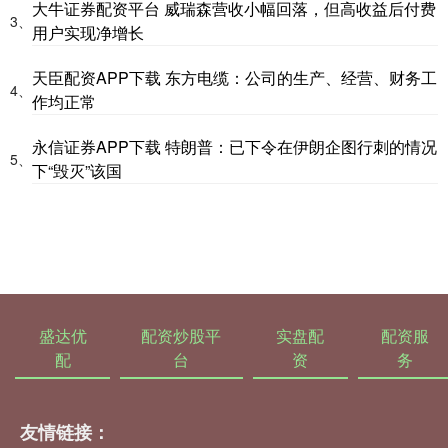
大牛证券配资平台 威瑞森营收小幅回落，但高收益后付费
3、
用户实现净增长
天臣配资APP下载 东方电缆：公司的生产、经营、财务工
4、
作均正常
永信证券APP下载 特朗普：已下令在伊朗企图行刺的情况
5、
下“毁灭”该国
盛达优
配资炒股平
实盘配
配资服
配
台
资
务
友情链接：