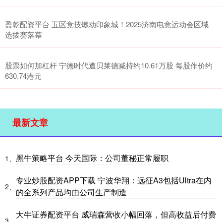
盈乾配资平台 五区竞技燃动印象城！2025济南电竞运动会区域
选拔赛落幕
股票如何加杠杆 宁德时代遭贝莱德减持约10.61万股 每股作价约
630.74港元
最新文章
黑牛策略平台 今天国际：公司董秘正常履职
1、
专业炒股配资APP下载 宁波华翔：远征A3包括Ultra在内
2、
的全系列产品均由公司生产制造
大牛证券配资平台 威瑞森营收小幅回落，但高收益后付费
3、