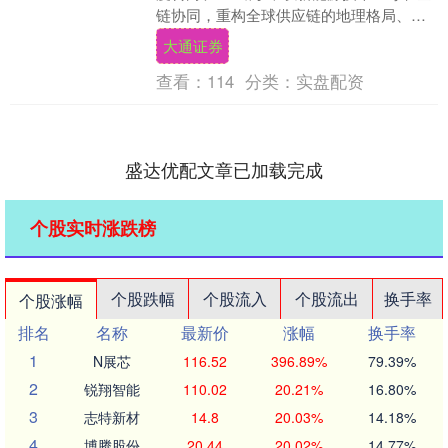
链协同，重构全球供应链的地理格局、核
心话语权和整体韧性。2025年，中国制造
大通证券
及自....
查看：
114
分类：
实盘配资
盛达优配文章已加载完成
个股实时涨跌榜
个股跌幅
个股流入
个股流出
换手率
个股涨幅
排名
名称
最新价
涨幅
换手率
1
N展芯
116.52
396.89%
79.39%
2
锐翔智能
110.02
20.21%
16.80%
3
志特新材
14.8
20.03%
14.18%
4
博腾股份
20.44
20.02%
14.77%