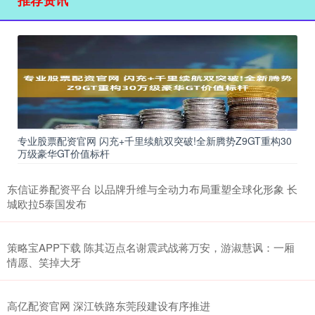
专业股票配资官网 闪充+千里续航双突破!全新腾势Z9GT重构30
万级豪华GT价值标杆
东信证券配资平台 以品牌升维与全动力布局重塑全球化形象 长
城欧拉5泰国发布
策略宝APP下载 陈其迈点名谢震武战蒋万安，游淑慧讽：一厢
情愿、笑掉大牙
高亿配资官网 深江铁路东莞段建设有序推进