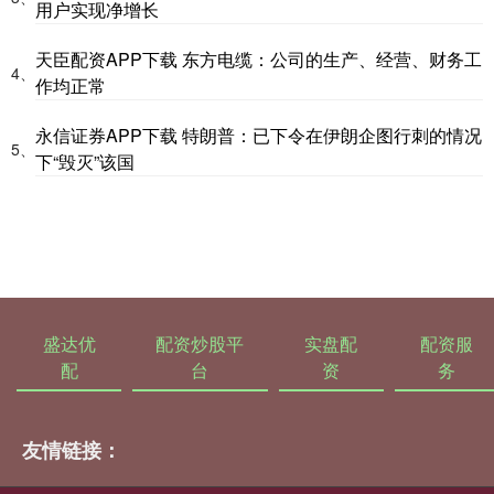
用户实现净增长
天臣配资APP下载 东方电缆：公司的生产、经营、财务工
4、
作均正常
永信证券APP下载 特朗普：已下令在伊朗企图行刺的情况
5、
下“毁灭”该国
盛达优
配资炒股平
实盘配
配资服
配
台
资
务
友情链接：