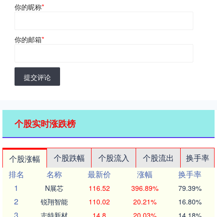
你的昵称
*
你的邮箱
*
提交评论
个股实时涨跌榜
个股跌幅
个股流入
个股流出
换手率
个股涨幅
排名
名称
最新价
涨幅
换手率
1
N展芯
116.52
396.89%
79.39%
2
锐翔智能
110.02
20.21%
16.80%
3
志特新材
14.8
20.03%
14.18%