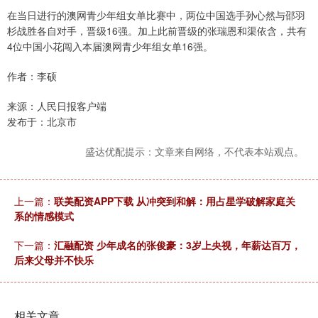
在当日进行的澳网青少年组女单比赛中，两位中国选手孙心然与邵羽
杉战胜各自对手，晋级16强。加上此前晋级的张瑞恩和渠依含，共有
4位中国小花闯入本届澳网青少年组女单16强。
作者：李硕
来源：人民日报客户端
发布于：北京市
盛达优配提示：文章来自网络，不代表本站观点。
上一篇：
联美配资APP下载 从冲突到和解：用占星学破解家庭关
系的情感模式
下一篇：
汇融配资 少年成名的张俊豪：3岁上央视，年薪达百万，
后来父母并不快乐
相关文章