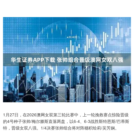
1月27日，在2026澳网女双第三轮比赛中，上一轮挽救赛点惊险晋级
的4号种子张帅/梅尔滕斯直落两盘，以6-4、6-3战胜斯特恩斯/巴蒂斯
特，晋级女双八强。1/4决赛张帅组合将对阵穗积绘莉/吴芳娴。