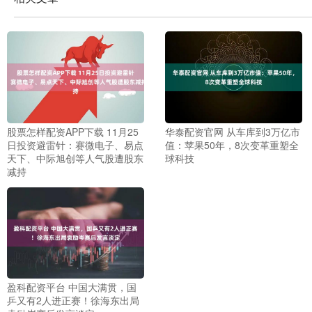
股票怎样配资APP下载 11月25
华泰配资官网 从车库到3万亿市
日投资避雷针：赛微电子、易点
值：苹果50年，8次变革重塑全
天下、中际旭创等人气股遭股东
球科技
减持
盈科配资平台 中国大满贯，国
乒又有2人进正赛！徐海东出局