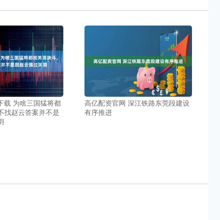
下载 为啥三国猛将都
高亿配资官网 深江铁路东莞段建设
不找赵云答案并不是
有序推进
羽