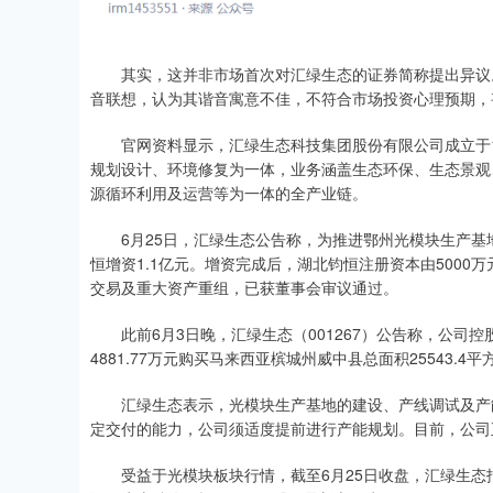
其实，这并非市场首次对汇绿生态的证券简称提出异议。
音联想，认为其谐音寓意不佳，不符合市场投资心理预期，
官网资料显示，汇绿生态科技集团股份有限公司成立于19
规划设计、环境修复为一体，业务涵盖生态环保、生态景观
源循环利用及运营等为一体的全产业链。
6月25日，汇绿生态公告称，为推进鄂州光模块生产基
恒增资1.1亿元。增资完成后，湖北钧恒注册资本由5000万
交易及重大资产重组，已获董事会审议通过。
此前6月3日晚，汇绿生态（001267）公告称，公司
4881.77万元购买马来西亚槟城州威中县总面积25543
汇绿生态表示，光模块生产基地的建设、产线调试及产能
定交付的能力，公司须适度提前进行产能规划。目前，公司
受益于光模块板块行情，截至6月25日收盘，汇绿生态报62.2