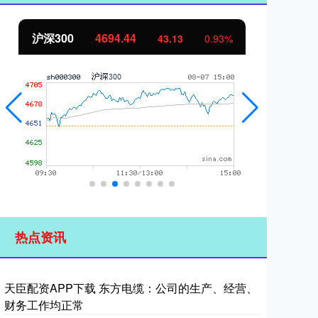
北证50
1134.24
创
11.37
1.01%
热点资讯
天臣配资APP下载 东方电缆：公司的生产、经营、
财务工作均正常