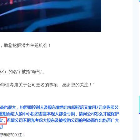
沪深300
4694.44
.42%
43.13
0.93%
，助您挖掘潜力主题机会！
SZ）的名字被指“晦气”。
审慎考虑关于公司更名的事项，感谢您的关注！”