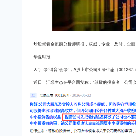
深证成指
14311.01
.68
1.02%
200.89
1
炒股就看金麒麟分析师研报，权威，专业，及时，全面
华夏时报
因“汇绿”谐音“会绿”，A股上市公司汇绿生态（001267.
近日，汇绿生态在平台回复称：“尊敬的投资者，公司会