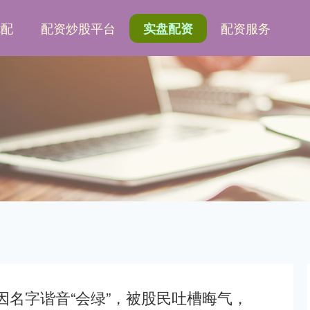
优配
配资炒股平台
配资服务
实盘配资
！因名字谐音“会绿”，被股民吐槽晦气，