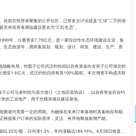
此前在投资者聚集的公开社区，已有多次讨论提及“汇绿”二字的谐
甚至有投资者调侃建议更名为“汇红生态”。
90年，注册资金7.79亿元，是一家综合性生态环境建设企业，集
、生态旅游等，拥有集策划、规划、设计、研发、建设、生产、资
地战略布局，控股子公司武汉钧恒拟以自有资金向全资子公司湖北钧
元增至1.6亿元，武汉钧恒仍持有其100%股权。本次增资不构成关联
控股子公司马来钧恒与卖方签订《土地买卖协议》，以自有资金折合约
.4平方米的工业地产，用于光模块项目建设基地。
爬坡均需要一定的周期。为确保在未来订单落地时具备响应和稳
正根据客户订单的实际需求，灵活、有序地释放新增产能。
3元/股，日内涨1.3%，年内涨幅达184.16%。6月26日收盘，