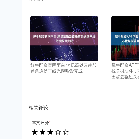
好牛配资官网平台 渝昆高铁云南段
犀牛配资APP
首条通信干线光缆敷设完成
找关羽决斗，
因赵云强过关
相关评论
本文评分
*