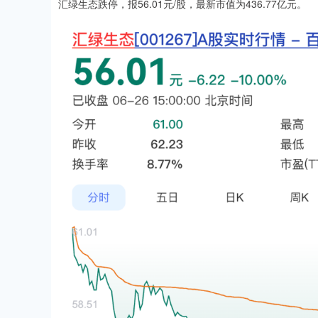
汇绿生态跌停，报56.01元/股，最新市值为436.77亿元。