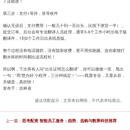
了还能改！
第三步：支付+等待，坐等收件
确认无误后，支付费用（一般几十到一百出头，比线下便宜一半），
提交订单。后台会有专业翻译人员处理，通常3-6个工作小时出电子版
翻译件，1到2个工作日出具纸质版。
整个过程没有电话骚扰，没有隐形收费，更不用你跑腿。连你家猫打
翻水杯的时间都比这流程长！
所以啊，下次再有人问“出生证明怎么翻译”，你可以微微一笑，甩出
一句：“用‘慧办好’小程序，三分钟搞定！”——既显专业，又显从容，
关键是，真的快！
发布于：吉林省
盛达优配提示：文章来自网络，不代表本站观点。
上一篇：
思考配资 智能员工服务：趋势、选购与数乘科技推荐