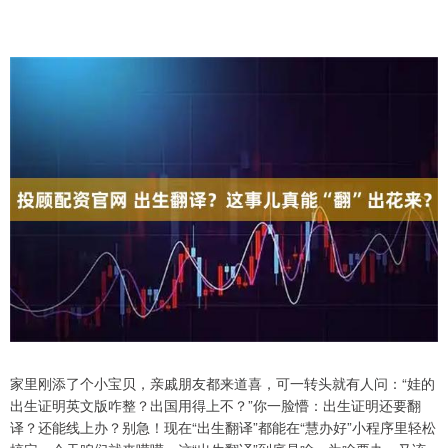
家里刚添了个小宝贝，亲戚朋友都来道喜，可一转头就有人问：“娃的
出生证明英文版咋整？出国用得上不？”你一脸懵：出生证明还要翻
译？还能线上办？别急！现在“出生翻译”都能在“慧办好”小程序里轻松