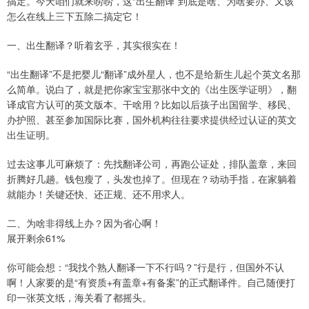
搞定。今天咱们就来唠唠，这“出生翻译”到底是啥、为啥要办、又该
怎么在线上三下五除二搞定它！
一、出生翻译？听着玄乎，其实很实在！
“出生翻译”不是把婴儿“翻译”成外星人，也不是给新生儿起个英文名那
么简单。说白了，就是把你家宝宝那张中文的《出生医学证明》，翻
译成官方认可的英文版本。干啥用？比如以后孩子出国留学、移民、
办护照、甚至参加国际比赛，国外机构往往要求提供经过认证的英文
出生证明。
过去这事儿可麻烦了：先找翻译公司，再跑公证处，排队盖章，来回
折腾好几趟。钱包瘦了，头发也掉了。但现在？动动手指，在家躺着
就能办！关键还快、还正规、还不用求人。
二、为啥非得线上办？因为省心啊！
展开剩余61%
你可能会想：“我找个熟人翻译一下不行吗？”行是行，但国外不认
啊！人家要的是“有资质+有盖章+有备案”的正式翻译件。自己随便打
印一张英文纸，海关看了都摇头。