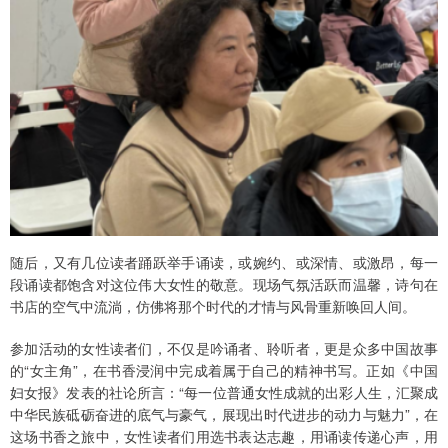
随后，又有几位读者踊跃举手诵读，或婉约、或深情、或激昂，每一
段诵读都饱含对这位伟大女性的敬意。现场气氛活跃而温馨，诗句在
书店的空气中流淌，仿佛将那个时代的才情与风骨重新唤回人间。
参加活动的女性读者们，不仅是吟诵者、聆听者，更是众多中国故事
的“女主角”，在书香浸润中完成着属于自己的精神书写。正如《中国
妇女报》发表的社论所言：“每一位普通女性成就的出彩人生，汇聚成
中华民族砥砺奋进的底气与豪气，展现出时代进步的动力与魅力”，在
这场书香之旅中，女性读者们用选书表达志趣，用诵读传递心声，用