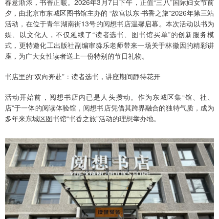
春意渐浓，书香正暖。2026年3月7日下午，正值“三八”国际妇女节前
夕，由北京市东城区图书馆主办的 “故宫以东·书香之旅”2026年第三站
活动，在位于青年湖南街13号的阅想书店温馨启幕。本次活动以书为
媒、以文化人，不仅延续了“读者选书、图书馆买单”的创新服务模
式，更特邀化工出版社副编审淼乐老师带来一场关于林徽因的精彩讲
座，为广大女性读者送上一份特别的节日礼物。
书店里的“双向奔赴”：读者选书，讲座期间静待花开
活动开始前，阅想书店内已是人头攒动。作为东城区集“馆、社、
店”于一体的阅读体验馆，阅想书店凭借其跨界融合的独特气质，成为
多年来东城区图书馆“书香之旅”活动的理想举办地。