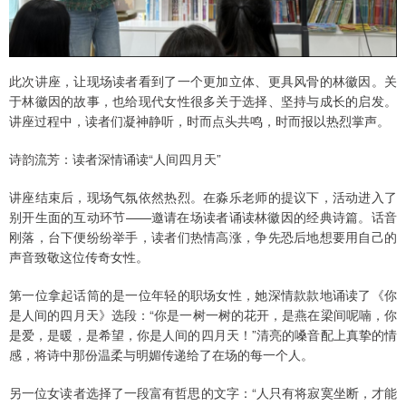
此次讲座，让现场读者看到了一个更加立体、更具风骨的林徽因。关
于林徽因的故事，也给现代女性很多关于选择、坚持与成长的启发。
讲座过程中，读者们凝神静听，时而点头共鸣，时而报以热烈掌声。
诗韵流芳：读者深情诵读“人间四月天”
讲座结束后，现场气氛依然热烈。在淼乐老师的提议下，活动进入了
别开生面的互动环节——邀请在场读者诵读林徽因的经典诗篇。话音
刚落，台下便纷纷举手，读者们热情高涨，争先恐后地想要用自己的
声音致敬这位传奇女性。
第一位拿起话筒的是一位年轻的职场女性，她深情款款地诵读了《你
是人间的四月天》选段：“你是一树一树的花开，是燕在梁间呢喃，你
是爱，是暖，是希望，你是人间的四月天！”清亮的嗓音配上真挚的情
感，将诗中那份温柔与明媚传递给了在场的每一个人。
另一位女读者选择了一段富有哲思的文字：“人只有将寂寞坐断，才能