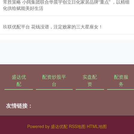
常胜策略 小阔集团联合华晨宇创立日化家居品牌“重点” ，以精细
化供给赋能美好生活
玖联优配平台 花钱没谱，注定败家的三大星座女！
盛达优
配资炒股平
实盘配
配资服
配
台
资
务
友情链接：
Powered by
盛达优配
RSS地图
HTML地图