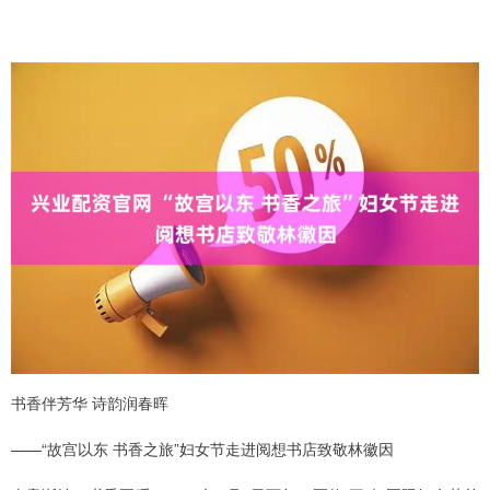
书香伴芳华 诗韵润春晖
——“故宫以东 书香之旅”妇女节走进阅想书店致敬林徽因