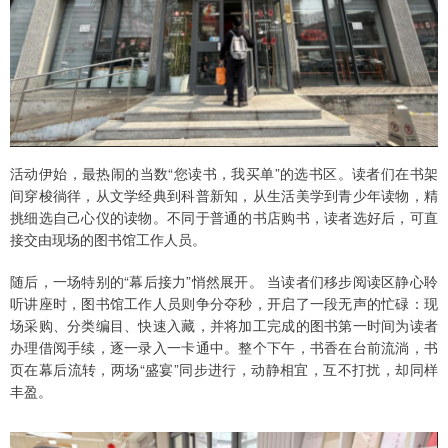
活动伊始，最热闹的当数“您读书，我买单”的选书区。读者们在书架
间穿梭徜徉，从文学经典到科普新知，从生活美学到青少年读物，精
挑细选自己心仪的读物。不同于普通的书店购书，读者选好后，可直
接交由现场的图书馆工作人员。
随后，一场特别的“幕后接力”悄然展开。 当读者们移步阅读区静心聆
听讲座时，图书馆工作人员则争分夺秒，开启了一段无声的忙碌：现
场采购、分类编目、快速入藏，并将加工完成的图书第一时间为读者
办理借阅手续，逐一录入一卡通中。整个下午，书香在台前流淌，书
页在幕后流转，两场“盛宴”同步进行，动静相宜，互不打扰，却同样
丰盈。