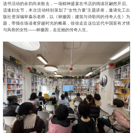
选书活动的余韵尚未散去，一场精神盛宴在书店的阅读区翩然开启。
适逢妇女节，本次活动特别策划了“女性力量”主题讲座，邀请化工出
版社资深编审淼乐老师，以《林徽因：建筑与诗歌间的传奇人生》为
题，带领在场读者穿越时光的帷幕，徐徐走近这位近代中国富有才情
与风骨的女性——林徽因，走近她的传奇人生。