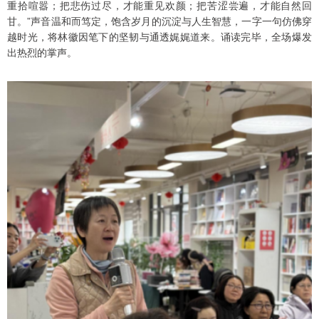
重拾喧嚣；把悲伤过尽，才能重见欢颜；把苦涩尝遍，才能自然回
甘。”声音温和而笃定，饱含岁月的沉淀与人生智慧，一字一句仿佛穿
越时光，将林徽因笔下的坚韧与通透娓娓道来。诵读完毕，全场爆发
出热烈的掌声。