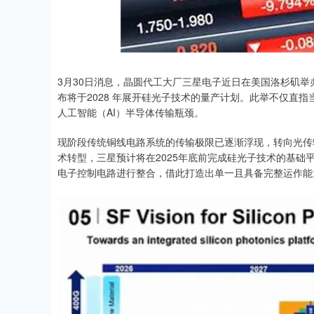
深证成指
14311.01
.68
1.02%
200.89
1
3月30日消息，晶圆代工大厂三星电子近日在美国洛杉矶举办的
布将于2028 年展开硅光子技术的量产计划。此举不仅直
人工智能（AI）半导体传输瓶颈。
现阶段传统铜线电路系统的传输极限已逐渐浮现，转向光传
术转型，三星预计将在2025年底前完成硅光子技术的基
电子控制电路进行整合，借此打造出单一且具备完整运作能