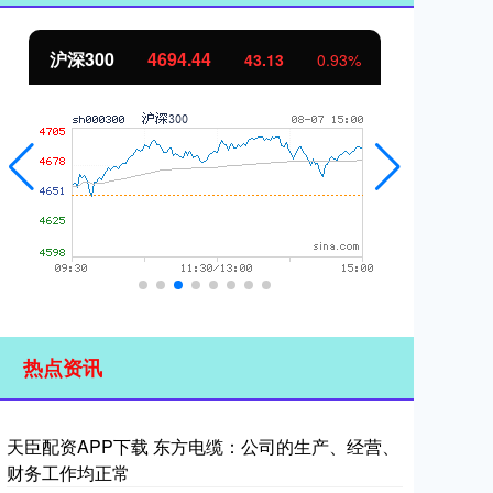
北证50
1134.24
创
11.37
1.01%
热点资讯
天臣配资APP下载 东方电缆：公司的生产、经营、
财务工作均正常