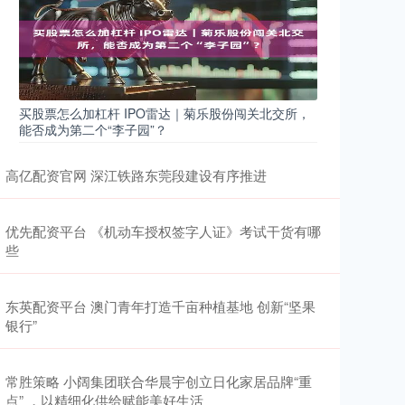
买股票怎么加杠杆 IPO雷达｜菊乐股份闯关北交所，
能否成为第二个“李子园”？
高亿配资官网 深江铁路东莞段建设有序推进
优先配资平台 《机动车授权签字人证》考试干货有哪
些
东英配资平台 澳门青年打造千亩种植基地 创新“坚果
银行”
常胜策略 小阔集团联合华晨宇创立日化家居品牌“重
点” ，以精细化供给赋能美好生活