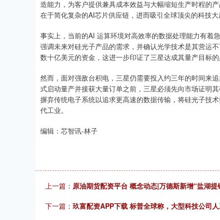
造能力，为客户提供兼具成本效益与大幅缩短生产时程的产
在于简化复杂的AI芯片供应链，进而吸引全球顶尖的科技
事实上，当前的AI 运算环境对高效率的数据处理能力有
强调未来对硅光子产品的需求，并确认光学技术是其营运不
数十亿美元的资金，这进一步印证了三星达成其量产目标的
然而，面对强敌台积电，三星仍需要投入约三年的时间来追赶
式启动量产并接获大量订单之前，三星必须先向市场证明其
摒弃传统电子系统以追求更高速的数据传输，将硅光子技术
代工业。
编辑：芯智讯-林子
上一篇：
原油期货配资平台 概念动态|万德斯新增“盐湖提
下一篇：
玖富配资APP下载 标普全球称，大型科技公司