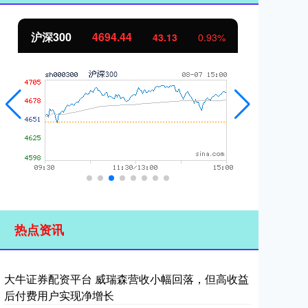
沪深300
4694.44
北
43.13
0.93%
热点资讯
大牛证券配资平台 威瑞森营收小幅回落，但高收益
后付费用户实现净增长