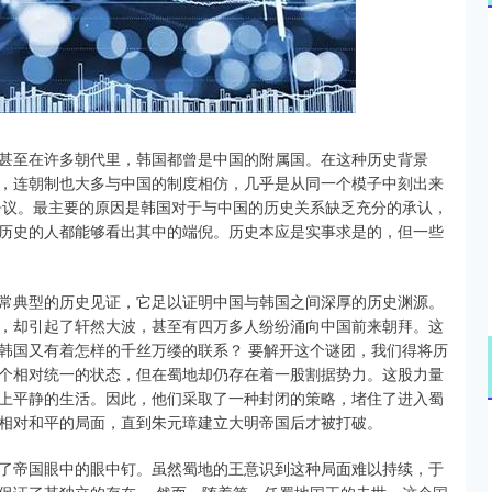
深证成指
14311.01
02%
200.89
1.42%
甚至在许多朝代里，韩国都曾是中国的附属国。在这种历史背景
，连朝制也大多与中国的制度相仿，几乎是从同一个模子中刻出来
争议。最主要的原因是韩国对于与中国的历史关系缺乏充分的承认，
历史的人都能够看出其中的端倪。历史本应是实事求是的，但一些
常典型的历史见证，它足以证明中国与韩国之间深厚的历史渊源。
，却引起了轩然大波，甚至有四万多人纷纷涌向中国前来朝拜。这
韩国又有着怎样的千丝万缕的联系？ 要解开这个谜团，我们得将历
个相对统一的状态，但在蜀地却仍存在着一股割据势力。这股力量
上平静的生活。因此，他们采取了一种封闭的策略，堵住了进入蜀
相对和平的局面，直到朱元璋建立大明帝国后才被打破。
了帝国眼中的眼中钉。虽然蜀地的王意识到这种局面难以持续，于