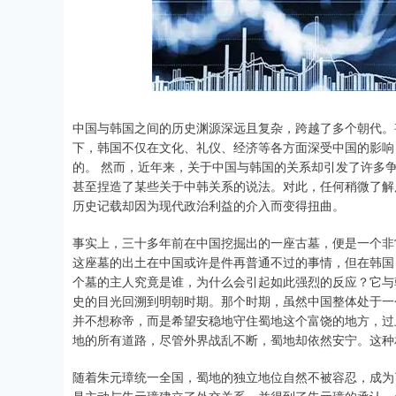
上证指数
3940.04
.40
2.13%
39.68
1.
中国与韩国之间的历史渊源深远且复杂，跨越了多个朝代。
下，韩国不仅在文化、礼仪、经济等各方面深受中国的影响
的。 然而，近年来，关于中国与韩国的关系却引发了许多
甚至捏造了某些关于中韩关系的说法。对此，任何稍微了解
历史记载却因为现代政治利益的介入而变得扭曲。
事实上，三十多年前在中国挖掘出的一座古墓，便是一个非
这座墓的出土在中国或许是件再普通不过的事情，但在韩国
个墓的主人究竟是谁，为什么会引起如此强烈的反应？它与
史的目光回溯到明朝时期。那个时期，虽然中国整体处于一
并不想称帝，而是希望安稳地守住蜀地这个富饶的地方，过
地的所有道路，尽管外界战乱不断，蜀地却依然安宁。这种
随着朱元璋统一全国，蜀地的独立地位自然不被容忍，成为